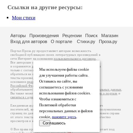
Ссылки на другие ресурсы:
Мои стихи
Авторы
Произведения
Рецензии
Поиск
Магазин
Вход для авторов
О портале
Стихи.ру
Проза.ру
Портал Проза.ру предоставляет авторам возможность
свободной публикации своих литературных произведений в
сети Интернет на основании
пользовательского договора
.
Все авторские права на произведения принадлежат авторам
и охраняются
законом
. Перепечатка произведений возможна
Мы используем файлы cookie
только с согласия его автора, к которому вы можете
обратиться на его авторской странице. Ответственность за
для улучшения работы сайта.
тексты произведений авторы несут самостоятельно на
Оставаясь на сайте, вы
основании
правил публикации
и
законодательства
Российской Федерации
. Данные пользователей
соглашаетесь с условиями
обрабатываются на основании
Политики обработки персональных данных
.
использования файлов cookies.
Вы также можете посмотреть более подробную
информацию о портале
и
связаться с администрацией
.
Чтобы ознакомиться с
Политикой обработки
Ежедневная аудитория портала Проза.ру – порядка 100 тысяч
посетителей, которые в общей сумме просматривают более полумиллиона
персональных данных и файлов
страниц по данным счетчика посещаемости, который расположен справа
cookie,
нажмите здесь
.
от этого текста. В каждой графе указано по две цифры: количество
просмотров и количество посетителей.
Соглашаюсь
© Все права принадлежат авторам, 2000-2026. Портал работает под