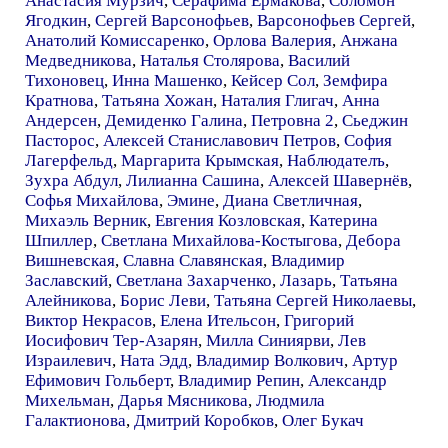
Анастасия Мурзич
,
Серафима Ермакова
,
Соломон
Ягодкин
,
Сергей Варсонофьев
,
Варсонофьев Сергей
,
Анатолий Комиссаренко
,
Орлова Валерия
,
Анжана
Медведникова
,
Наталья Столярова
,
Василий
Тихоновец
,
Инна Машенко
,
Кейсер Сол
,
Земфира
Кратнова
,
Татьяна Хожан
,
Наталия Глигач
,
Анна
Андерсен
,
Демиденко Галина
,
Петровна 2
,
Сьеджин
Пасторос
,
Алексей Станиславович Петров
,
София
Лагерфельд
,
Маргарита Крымская
,
Наблюдателъ
,
Зухра Абдул
,
Лилианна Сашина
,
Алексей Шавернёв
,
Софья Михайлова
,
Эмине
,
Диана Светличная
,
Михаэль Верник
,
Евгения Козловская
,
Катерина
Шпиллер
,
Светлана Михайлова-Костыгова
,
Дебора
Вишневская
,
Славна Славянская
,
Владимир
Заславский
,
Светлана Захарченко
,
Лазарь
,
Татьяна
Алейникова
,
Борис Леви
,
Татьяна Сергей Николаевы
,
Виктор Некрасов
,
Елена Ительсон
,
Григорий
Иосифович Тер-Азарян
,
Милла Синиярви
,
Лев
Израилевич
,
Ната Эдд
,
Владимир Волкович
,
Артур
Ефимович Гольберт
,
Владимир Репин
,
Александр
Михельман
,
Дарья Мясникова
,
Людмила
Галактионова
,
Дмитрий Коробков
,
Олег Букач