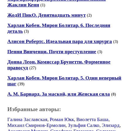
Жаклин Кенн
(1)
ЖодИ ПикО. Девятнадцать минут
(2)
Харлан Кобен. Мирон Болитар. 6. Последняя
деталь
(3)
Алисон Робертс. Идеальная пара для хирурга
(3)
Пенни Винченци. Почти преступление
(3)
Донна Леон. Комиссар Брунетти. Форменное
правосуд
(27)
Харлан Кобен. Мирон Болитар. 5. Один неверный
шаг
(39)
А. М. Барнард. За маской, или Женская сила
(8)
Избранные авторы:
Галина Заславская
,
Роман Юкк
,
Виолетта Баша
,
Михаил Смирнов-Ермолин
,
Зульфия Салко
,
Элизард
,