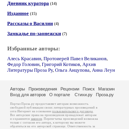
Дневник куратора
(14)
Изданное
(15)
Рассказы о Василии
(4)
Замкадье по-заонежски
(7)
Избранные авторы:
Алесь Красавин
,
Протоиерей Павел Великанов
,
Федор Головин
,
Григорий Котиков
,
Архив
Литературы Проза Ру
,
Ольга Анцупова
,
Анна Леун
Авторы
Произведения
Рецензии
Поиск
Магазин
Вход для авторов
О портале
Стихи.ру
Проза.ру
Портал Проза.ру предоставляет авторам возможность
свободной публикации своих литературных произведений в
сети Интернет на основании
пользовательского договора
.
Все авторские права на произведения принадлежат авторам
и охраняются
законом
. Перепечатка произведений возможна
только с согласия его автора, к которому вы можете
обратиться на его авторской странице. Ответственность за