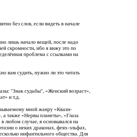
тно без слов, если видеть в начале
чно лишь начало вещей, после надо
ей скромности, ибо я вижу это по
ределённая проблема с ссылками на
о вам судить, нужно ли это читать
казы: "Знак судьбы", «Женский возраст»,
т» и т.д.
называемому мной жанру «Квази-
, а также «Нервы планеты», «Глаза
, в любом случае, я основывался на
тазии о неких драконах, феях-эльфах,
есколько инфантильного общества. Для