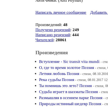
Анти Фимас (Anti Phymas)
Написать личное сообщение
Добавить 
Произведений:
48
Получено рецензий
:
249
Написано рецензий
:
444
Читателей
:
28861
Произведения
Вступление - Sic transit vita mundi
- сти
О, где то время золотое Поэзия
- стихи,
Летняя любовь Поэзия
- стихи, 08.10.201
Река судьбы Поэзия
- стихи, 08.01.2017 12
Ты помнишь это лето? Поэзия
- стихи, 0
Судьба играет в шахматы Поэзия
- стих
Размышляя в осеннем парке Поэзия
- с
Природы истинный шедевр Поэзия
- с