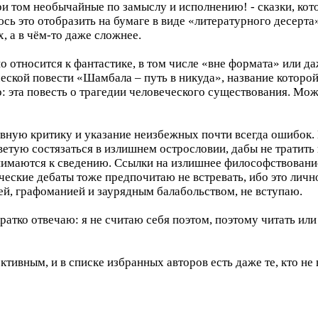
ри том необычайные по замыслу и исполнению! - сказки, ко
сь это отобразить на бумаге в виде «литературного десерта»)
, а в чём-то даже сложнее.
о относится к фантастике, в том числе «вне формата» или д
еской повести «Шамбала – путь в никуда», название которо
: эта повесть о трагедии человеческого существования. Мож
ивную критику и указание неизбежных почти всегда ошибок.
ветую состязаться в излишнем острословии, дабы не тратить
нимаются к сведению. Ссылки на излишнее философствовани
ческие дебаты тоже предпочитаю не встревать, ибо это лич
й, графоманией и заурядным балабольством, не вступаю.
ратко отвечаю: я не считаю себя поэтом, поэтому читать или
тивным, и в списке избранных авторов есть даже те, кто не 