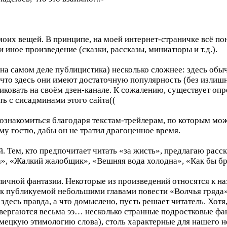
оих вещей. В принципе, на моей интернет-страничке всё поня
и иное произведение (сказки, рассказы, миниатюры и т.д.).
на самом деле публицистика) несколько сложнее: здесь обы
 что здесь они имеют достаточную популярность (без излишн
ликовать на своём дзен-канале. К сожалению, существует оп
ть с сисадминами этого сайта((
знакомиться благодаря текстам-трейлерам, по которым можн
ему гостю, дабы он не тратил драгоценное время.
й. Тем, кто предпочитает читать «за жисть», предлагаю расс
а», «Жалкий жалобщик», «Вешняя вода холодна», «Как бы бра
личной фантазии. Некоторые из произведений относятся к 
я к публикуемой небольшими главами повести «Волчья гряда»
здесь правда, а что домыслено, пусть решает читатель. Хотя
вергаются весьма ээ… несколько странные подростковые фан
мецкую этимологию слова), столь характерные для нашего н