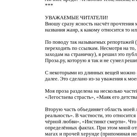
***
УВАЖАЕМЫЕ ЧИТАТЕЛИ!
Вношу сразу ясность насчёт прочтения м
названия жанр, к какому относится то ил
По поводу так называемых репортажей (
переходить по ссылкам. Несмотря на то,
заходам на страничку), я решил это пуб
Проза.ру, которую я так и не сумел реши
С некоторыми из длинных вещей можно о
далее. Это сделано из-за уважения к мо
Моя проза разделена на несколько часте
«Легостаева страсть», «Маяк его детств
Вторую часть объединяет область моей 
реальность». В частности, это относитс
чёрной любви», «Инстинкт смерти». Что 
определённых фактах. При этом мной от
магах и прочей херунде (припоминая не