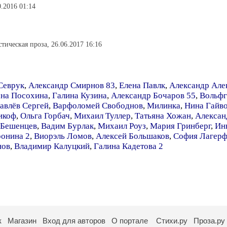
0.2016 01:14
тическая проза, 26.06.2017 16:16
Севрук
,
Александр Смирнов 83
,
Елена Павлк
,
Александр Але
ана Посохина
,
Галина Кузина
,
Александр Бочаров 55
,
Вольфг
авлёв Сергей
,
Варфоломей Свободнов
,
Милинка
,
Нина Гайв
икоф
,
Ольга Горбач
,
Михаил Туллер
,
Татьяна Хожан
,
Алексан
 Бешенцев
,
Вадим Бурлак
,
Михаил Роуз
,
Мария Гринберг
,
Ин
ронина 2
,
Виорэль Ломов
,
Алексей Большаков
,
София Лагерф
нов
,
Владимир Калуцкий
,
Галина Кадетова 2
к
Магазин
Вход для авторов
О портале
Стихи.ру
Проза.ру