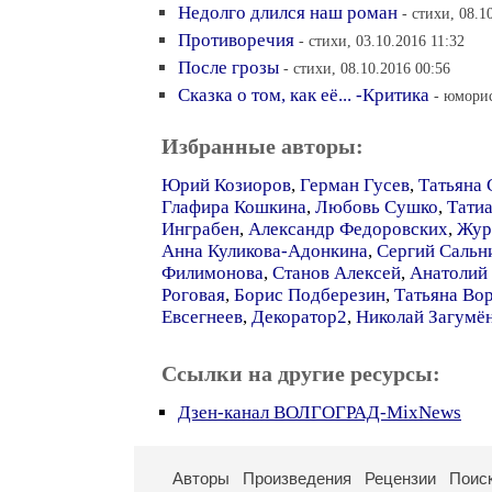
Недолго длился наш роман
- стихи, 08.1
Противоречия
- стихи, 03.10.2016 11:32
После грозы
- стихи, 08.10.2016 00:56
Сказка о том, как её... -Критика
- юморис
Избранные авторы:
Юрий Козиоров
,
Герман Гусев
,
Татьяна 
Глафира Кошкина
,
Любовь Сушко
,
Тати
Инграбен
,
Александр Федоровских
,
Жур
Анна Куликова-Адонкина
,
Сергий Сальн
Филимонова
,
Станов Алексей
,
Анатолий
Роговая
,
Борис Подберезин
,
Татьяна Во
Евсегнеев
,
Декоратор2
,
Николай Загумё
Ссылки на другие ресурсы:
Дзен-канал ВОЛГОГРАД-MixNews
Авторы
Произведения
Рецензии
Поис