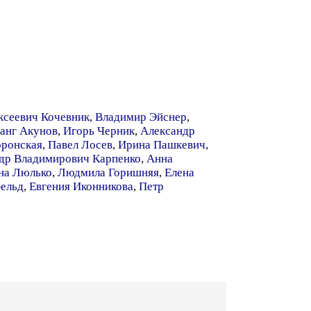
ксеевич Кочевник
,
Владимир Эйснер
,
анг Акунов
,
Игорь Черник
,
Александр
оронская
,
Павел Лосев
,
Ирина Пашкевич
,
др Владимирович Карпенко
,
Анна
на Люлько
,
Людмила Горишняя
,
Елена
ельд
,
Евгения Иконникова
,
Петр