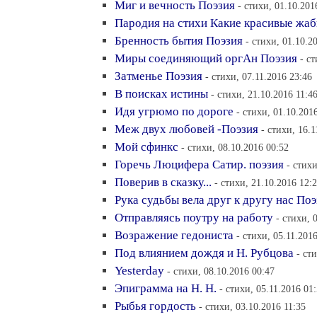
Миг и вечность Поэзия
- стихи, 01.10.201
Пародия на стихи Какие красивые жаб
Бренность бытия Поэзия
- стихи, 01.10.2
Миры соединяющий оргАн Поэзия
- с
Затменье Поэзия
- стихи, 07.11.2016 23:46
В поисках истины
- стихи, 21.10.2016 11:4
Идя угрюмо по дороге
- стихи, 01.10.201
Меж двух любовей -Поэзия
- стихи, 16.1
Мой сфинкс
- стихи, 08.10.2016 00:52
Горечь Люцифера Сатир. поэзия
- стихи
Поверив в сказку...
- стихи, 21.10.2016 12:
Рука судьбы вела друг к другу нас Поэ
Отправляясь поутру на работу
- стихи, 
Возражение гедониста
- стихи, 05.11.201
Под влиянием дождя и Н. Рубцова
- ст
Yesterday
- стихи, 08.10.2016 00:47
Эпиграмма на Н. Н.
- стихи, 05.11.2016 01
Рыбья гордость
- стихи, 03.10.2016 11:35