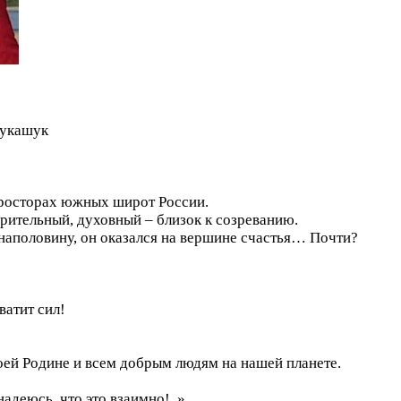
Лукашук
просторах южных широт России.
орительный, духовный – близок к созреванию.
наполовину, он оказался на вершине счастья… Почти?
ватит сил!
оей Родине и всем добрым людям на нашей планете.
адеюсь, что это взаимно!..»