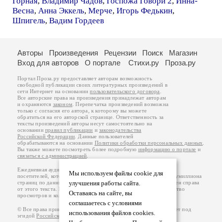
Горная
,
Владимир Чадов
,
Госпожа Говори 2
,
Инна-
Весна
,
Анна Эккель
,
Мерче
,
Игорь Федькин
,
Шпигель
,
Вадим Гордеев
Авторы
Произведения
Рецензии
Поиск
Магазин
Вход для авторов
О портале
Стихи.ру
Проза.ру
Портал Проза.ру предоставляет авторам возможность
свободной публикации своих литературных произведений в
сети Интернет на основании
пользовательского договора
.
Все авторские права на произведения принадлежат авторам
и охраняются
законом
. Перепечатка произведений возможна
только с согласия его автора, к которому вы можете
обратиться на его авторской странице. Ответственность за
тексты произведений авторы несут самостоятельно на
основании
правил публикации
и
законодательства
Российской Федерации
. Данные пользователей
обрабатываются на основании
Политики обработки персональных данных
.
Вы также можете посмотреть более подробную
информацию о портале
и
связаться с администрацией
.
Ежедневная аудитория портала Проза.ру – порядка 100 тысяч
Мы используем файлы cookie для
посетителей, которые в общей сумме просматривают более полумиллиона
страниц по данным счетчика посещаемости, который расположен справа
улучшения работы сайта.
от этого текста. В каждой графе указано по две цифры: количество
Оставаясь на сайте, вы
просмотров и количество посетителей.
соглашаетесь с условиями
© Все права принадлежат авторам, 2000-2026. Портал работает под
использования файлов cookies.
эгидой
Российского союза писателей
.
18+