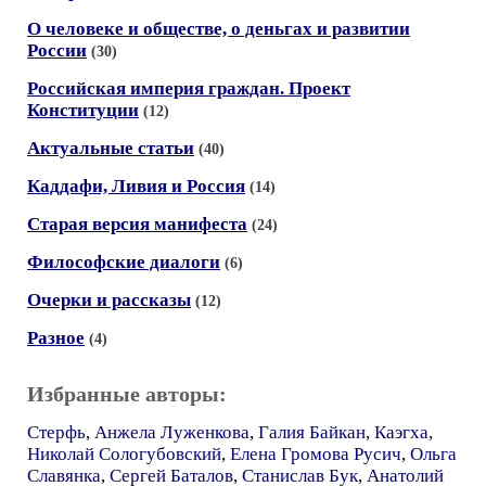
О человеке и обществе, о деньгах и развитии
России
(30)
Российская империя граждан. Проект
Конституции
(12)
Актуальные статьи
(40)
Каддафи, Ливия и Россия
(14)
Старая версия манифеста
(24)
Философские диалоги
(6)
Очерки и рассказы
(12)
Разное
(4)
Избранные авторы:
Стерфь
,
Анжела Луженкова
,
Галия Байкан
,
Каэгха
,
Николай Сологубовский
,
Елена Громова Русич
,
Ольга
Славянка
,
Сергей Баталов
,
Станислав Бук
,
Анатолий