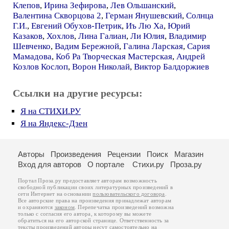
Клепов
,
Ирина Зефирова
,
Лев Ольшанский
,
Валентина Скворцова 2
,
Герман Янушевский
,
Солнца
Г.И.
,
Евгений Обухов-Петрик
,
Иъ Лю Ха
,
Юрий
Казаков
,
Хохлов
,
Лина Галиан
,
Ли Юлия
,
Владимир
Шевченко
,
Вадим Бережной
,
Галина Ларская
,
Сария
Мамадова
,
Коб Ра Творческая Мастерская
,
Андрей
Козлов Кослоп
,
Ворон Николай
,
Виктор Балдоржиев
Ссылки на другие ресурсы:
Я на СТИХИ.РУ
Я на Яндекс-Дзен
Авторы
Произведения
Рецензии
Поиск
Магазин
Вход для авторов
О портале
Стихи.ру
Проза.ру
Портал Проза.ру предоставляет авторам возможность
свободной публикации своих литературных произведений в
сети Интернет на основании
пользовательского договора
.
Все авторские права на произведения принадлежат авторам
и охраняются
законом
. Перепечатка произведений возможна
только с согласия его автора, к которому вы можете
обратиться на его авторской странице. Ответственность за
тексты произведений авторы несут самостоятельно на