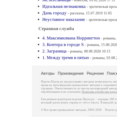
- новеллы, 09.02.2020 17:11
Идеальная незнакомка
- эротическая проз
Дань городу
- рассказы, 15.07.2019 11:05
Неуставное наказание
- эротическая проза
Странная служба
4. Максимилиана Норрингтон
- романы,
3. Контора в городе S
- романы, 15.08.202
2. Заграница
- романы, 08.08.2020 10:13
1. Между тремя и пятью
- романы, 03.08.
Авторы
Произведения
Рецензии
Поис
Портал Проза.ру предоставляет авторам возможность св
права на произведения принадлежат авторам и охраняют
странице. Ответственность за тексты произведений авто
обрабатываются на основании
Политики обработки перс
Ежедневная аудитория портала Проза.ру – порядка 100 
который расположен справа от этого текста. В каждой гр
© Все права принадлежат авторам, 2000-2026. Портал 