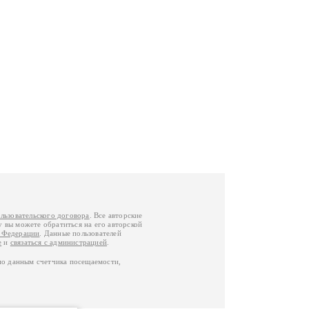
льзовательского договора
. Все авторские
у вы можете обратиться на его авторской
й Федерации
. Данные пользователей
е
и
связаться с администрацией
.
по данным счетчика посещаемости,