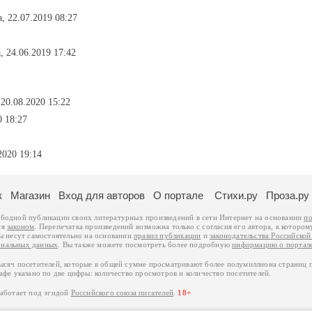
а, 22.07.2019 08:27
, 24.06.2019 17:42
 20.08.2020 15:22
0 18:27
2020 19:14
к
Магазин
Вход для авторов
О портале
Стихи.ру
Проза.ру
ободной публикации своих литературных произведений в сети Интернет на основании
по
ся
законом
. Перепечатка произведений возможна только с согласия его автора, к котором
ры несут самостоятельно на основании
правил публикации
и
законодательства Российско
ональных данных
. Вы также можете посмотреть более подробную
информацию о портал
тысяч посетителей, которые в общей сумме просматривают более полумиллиона страниц 
афе указано по две цифры: количество просмотров и количество посетителей.
работает под эгидой
Российского союза писателей
.
18+