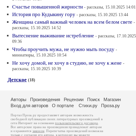
Счастье повышенной жирности
- рассказы, 15.10.2025 14:01
История про Кудыкину гору
- рассказы, 15.10.2025 13:44
Женщина самый важный человек на всем белом свете
-
рассказы, 15.10.2025 14:52
Вытеснение выживание истребление
- рассказы, 17.10.2025
09:36
Чтобы проучить мужа, не нужно мыть посуду
-
миниатюры, 15.10.2025 10:54
Не хочу домой, не хочу в студию, не хочу к жене
-
рассказы, 15.10.2025 10:39
Детское
(18)
Авторы
Произведения
Рецензии
Поиск
Магазин
Вход для авторов
О портале
Стихи.ру
Проза.ру
Портал Проза.ру предоставляет авторам возможность
свободной публикации своих литературных произведений в
сети Интернет на основании
пользовательского договора
.
Все авторские права на произведения принадлежат авторам
и охраняются
законом
. Перепечатка произведений возможна
только с согласия его автора, к которому вы можете