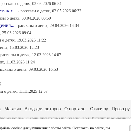
 рассказы о детях, 03.05.2026 06:54
тянах...
- рассказы о детях, 02.05.2026 06:32
азы о детях, 30.04.2026 08:59
ения...
- рассказы о детях, 29.04.2026 13:34
, 25.03.2026 09:04
ы о детях, 19.03.2026 11:22
детях, 15.03.2026 12:23
 рассказы о детях, 12.03.2026 14:07
ях, 11.03.2026 11:24
ассказы о детях, 09.03.2026 16:53
2
зы о детях, 11.11.2025 12:37
к
Магазин
Вход для авторов
О портале
Стихи.ру
Проза.ру
ободной публикации своих литературных произведений в сети Интернет на основании
по
ся
законом
. Перепечатка произведений возможна только с согласия его автора, к котором
ры несут самостоятельно на основании
правил публикации
и
законодательства Российско
айлы cookie для улучшения работы сайта. Оставаясь на сайте, вы
ональных данных
. Вы также можете посмотреть более подробную
информацию о портал