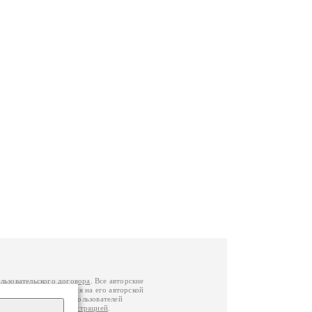
льзовательского договора
. Все авторские
у вы можете обратиться на его авторской
й Федерации
. Данные пользователей
е
и
связаться с администрацией
.