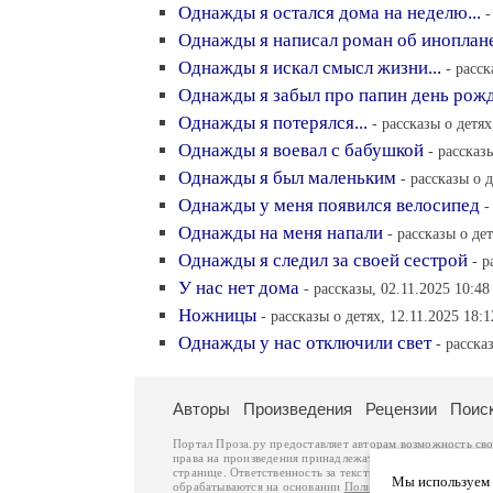
Однажды я остался дома на неделю...
-
Однажды я написал роман об иноплане
Однажды я искал смысл жизни...
- расск
Однажды я забыл про папин день рожд
Однажды я потерялся...
- рассказы о детях
Однажды я воевал с бабушкой
- рассказ
Однажды я был маленьким
- рассказы о 
Однажды у меня появился велосипед
-
Однажды на меня напали
- рассказы о дет
Однажды я следил за своей сестрой
- р
У нас нет дома
- рассказы, 02.11.2025 10:48
Ножницы
- рассказы о детях, 12.11.2025 18:1
Однажды у нас отключили свет
- расска
Авторы
Произведения
Рецензии
Поис
Портал Проза.ру предоставляет авторам возможность св
права на произведения принадлежат авторам и охраняют
странице. Ответственность за тексты произведений авто
Мы используем ф
обрабатываются на основании
Политики обработки перс