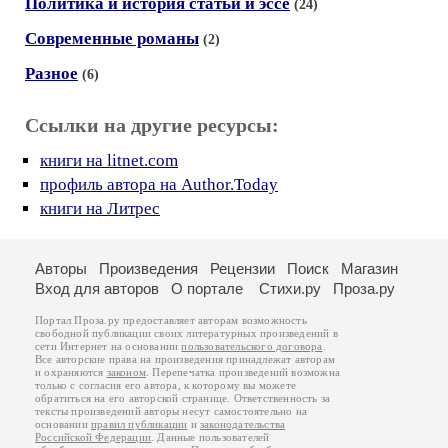
Политика и история статьи и эссе
(24)
Современные романы
(2)
Разное
(6)
Ссылки на другие ресурсы:
книги на litnet.com
профиль автора на Author.Today
книги на Литрес
Авторы
Произведения
Рецензии
Поиск
Магазин
Вход для авторов
О портале
Стихи.ру
Проза.ру
Портал Проза.ру предоставляет авторам возможность
свободной публикации своих литературных произведений в
сети Интернет на основании
пользовательского договора
.
Все авторские права на произведения принадлежат авторам
и охраняются
законом
. Перепечатка произведений возможна
только с согласия его автора, к которому вы можете
обратиться на его авторской странице. Ответственность за
тексты произведений авторы несут самостоятельно на
основании
правил публикации
и
законодательства
Российской Федерации
. Данные пользователей