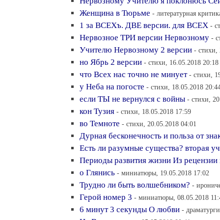
Нервозному Учителю я поклонюсь Се
Женщина в Тюрьме
- литературная критика
1 за ВСЕХъ. ДВЕ версии. для ВСЕХ
- с
Нервозное ТРИ версии Нервозному
- 
Учителю Нервозному 2 версии
- стихи,
но Ябрь 2 версии
- стихи, 16.05.2018 20:18
что Всех нас точно не минует
- стихи, 1
у Неба на погосте
- стихи, 18.05.2018 20:4
если ТЫ не вернулся с войны
- стихи, 20
кон Тузия
- стихи, 18.05.2018 17:59
во Темноте
- стихи, 20.05.2018 04:01
Дурная бесконечность и польза от зна
Есть ли разумные существа? вторая уч
Периоды развития жизни Из рецензии
о Глянись
- миниатюры, 19.05.2018 17:02
Трудно ли быть волшебником?
- ирониче
Герой номер 3
- миниатюры, 08.05.2018 11:
6 минут 3 секунды О любви
- драматурги