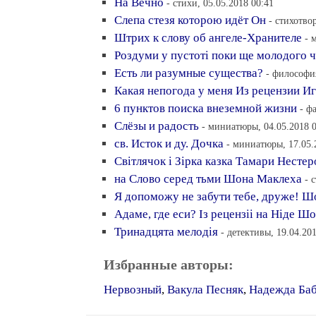
На Вечно
- стихи, 05.05.2018 00:41
Слепа стезя которою идёт Он
- стихотво
Штрих к слову об ангеле-Хранителе
- 
Роздуми у пустотi поки ще молодого 
Есть ли разумные существа?
- философия
Какая непогода у меня Из рецензии И
6 пунктов поиска внеземной жизни
- ф
Слёзы и радость
- миниатюры, 04.05.2018 
св. Исток и ду. Дочка
- миниатюры, 17.05.
Свiтлячок i Зiрка казка Тамари Несте
на Слово серед тьми Шона Маклеха
- 
Я допоможу не забути тебе, друже! 
Адаме, где еси? Iз рецензii на Нiде Ш
Тринадцята мелодiя
- детективы, 19.04.20
Избранные авторы:
Нервозный
,
Вакула Песняк
,
Надежда Ба