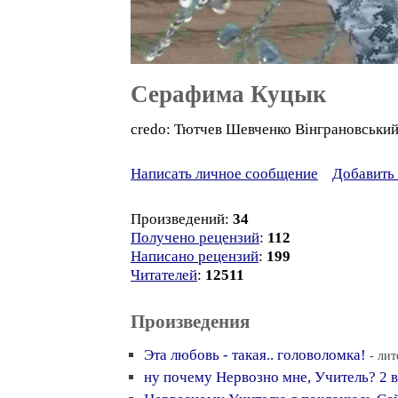
Серафима Куцык
credo: Тютчев Шевченко Вінграновський
Написать личное сообщение
Добавить 
Произведений:
34
Получено рецензий
:
112
Написано рецензий
:
199
Читателей
:
12511
Произведения
Эта любовь - такая.. головоломка!
- лит
ну почему Нервозно мне, Учитель? 2 