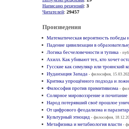
Написано рецензий
:
3
Читателей
:
29457
Произведения
Математическая вероятность победы 
Падение цивилизации в образователь
Логика бесчеловечности и тупика
- пуб
Ахилл. Как убивают тех, кто хочет ос
Гусские как симулякр или троянский к
Иудаизация Запада
- философия, 15.03.202
Критика упрощённого подхода и лож
Философия против примитивизма
- фил
Солярное мировоззрение и почитание
Народ потерявший своё прошлое унич
От цифрового феодализма и паразитар
Культурный этноцид
- философия, 18.12.2
Метафизика и метабиология власти
- ф