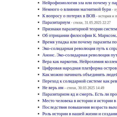
Нейрофизиология зла или почему у па
Немного о влиянии магнитной бури
- 
К вопросу о потерях в ВОВ
- история и 
Паразитариум
- стихи, 31.05.2025 22:27
Признаки паразитарной теории систе
Об отрицании философии К. Марксом,
Время упадка или почему паразиты по
Эко-солидарная революция путь к спр
Анонс. Эко-солидарная революция пут
Вера как наркотик. Нейрохимия колле
Цифровая народная платформа остров 
Как можно начинать объединять люде
Переход к солидарной системе как ре
Не верь им
- стихи, 30.03.2025 14:49
Паразитаризм яд и смерть. Есть ли пр
Место человека в истории и истории в
Последствия повышения возраста вых
Роль истории в нашей жизни и создан