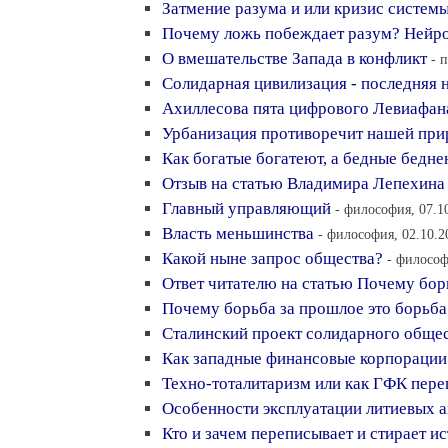
Затмение разума и или кризис систем
Почему ложь побеждает разум? Нейро
О вмешательстве Запада в конфликт
- 
Солидарная цивилизация - последняя 
Ахиллесова пята цифрового Левиафан
Урбанизация противоречит нашей при
Как богатые богатеют, а бедные бедн
Отзыв на статью Владимира Лепехина
Главный управляющий
- философия, 07.1
Власть меньшинства
- философия, 02.10.2
Какой ныне запрос общества?
- философ
Ответ читателю на статью Почему бор
Почему борьба за прошлое это борьба
Сталинский проект солидарного общес
Как западные финансовые корпорации
Техно-тоталитаризм или как ГФК пер
Особенности эксплуатации литиевых 
Кто и зачем переписывает и стирает и