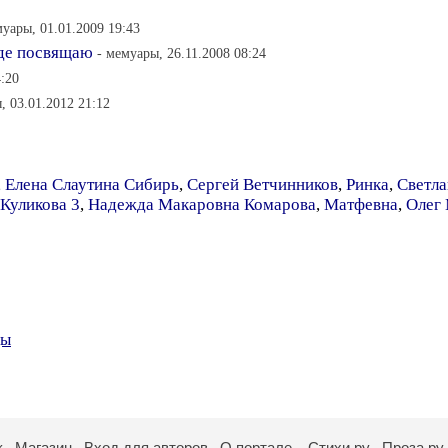
муары, 01.01.2009 19:43
жде посвящаю
- мемуары, 26.11.2008 08:24
4:20
, 03.01.2012 21:12
,
Елена Слаутина Сибирь
,
Сергей Ветчинников
,
Ринка
,
Светла
Куликова 3
,
Надежда Макаровна Комарова
,
Матфевна
,
Олег
цы
к
Магазин
Вход для авторов
О портале
Стихи.ру
Проза.ру