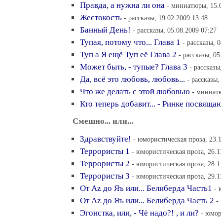
Правда, а нужна ли она
- миниатюры, 15.0
Жестокость
- рассказы, 19.02.2009 13:48
Банный День!
- рассказы, 05.08.2009 07:27
Тупая, потому что... Глава 1
- рассказы, 
Туп а Я ещё Туп её Глава 2
- рассказы, 05
Может быть, - тупые? Глава 3
- рассказы
Да, всё это любовь, любовь...
- рассказы,
Что же делать с этой любовью
- миниатю
Кто теперь добавит... - Ринке посвяща
Смешно... или...
Здравствуйте!
- юмористическая проза, 23.1
Террористы 1
- юмористическая проза, 26.1
Террористы 2
- юмористическая проза, 28.1
Террористы 3
- юмористическая проза, 29.1
От Аz до Яъ или... Белиберда Часть1
- 
От Аz до Яъ или... Белиберда Часть 2
-
Эгоистка, или, - Чё надо?! , и ли?
- юмор