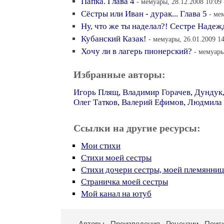
Папка. Глава 4
- мемуары, 28.12.2008 10:09
Сёстры или Иван - дурак... Глава 5
- ме
Ну, что же ты наделал?! Сестре Наде
Кубанский Казак!
- мемуары, 26.01.2009 1
Хочу ли в лагерь пионерский?
- мемуары
Избранные авторы:
Игорь Плящ
,
Владимир Горачев
,
Дундук
Олег Татков
,
Валерий Ефимов
,
Людмила 
Ссылки на другие ресурсы:
Мои стихи
Стихи моей сестры
Стихи дочери сестры, моей племянни
Страничка моей сестры
Мой канал на ютуб
Авторы
Произведения
Рецензии
Поис