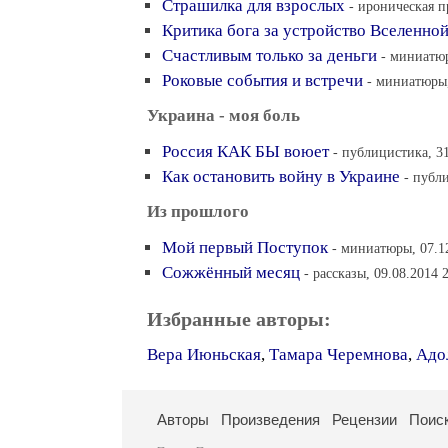
Страшилка для взрослых
- ироническая п
Критика бога за устройство Вселенно
Счастливым только за деньги
- миниатюр
Роковые события и встречи
- миниатюры,
Украина - моя боль
Россия КАК БЫ воюет
- публицистика, 31
Как остановить войну в Украине
- публ
Из прошлого
Мой первый Поступок
- миниатюры, 07.1
Сожжённый месяц
- рассказы, 09.08.2014 
Избранные авторы:
Вера Июньская
,
Тамара Черемнова
,
Адо
Авторы
Произведения
Рецензии
Поис