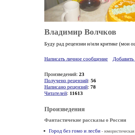
Владимир Волчков
Буду рад рецензии и/или критике (мои 
Написать личное сообщение
Добавить 
Произведений:
23
Получено рецензий
:
56
Написано рецензий
:
78
Читателей
:
11613
Произведения
Фантастичекие рассказы о России
Город без гомо и лесби
- юмористическая 