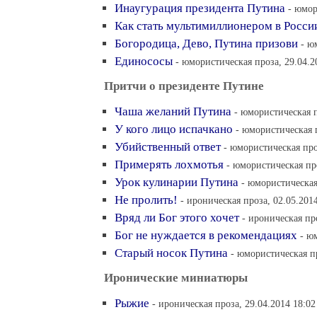
Инаугурация президента Путина
- юмор
Как стать мультимиллионером в Росси
Богородица, Дево, Путина призови
- ю
Единососы
- юмористическая проза, 29.04.2
Притчи о президенте Путине
Чаша желаний Путина
- юмористическая п
У кого лицо испачкано
- юмористическая п
Убийственный ответ
- юмористическая про
Примерять лохмотья
- юмористическая про
Урок кулинарии Путина
- юмористическая
Не пролить!
- ироническая проза, 02.05.201
Вряд ли Бог этого хочет
- ироническая пр
Бог не нуждается в рекомендациях
- ю
Старый носок Путина
- юмористическая пр
Иронические миниатюры
Рыжие
- ироническая проза, 29.04.2014 18:02