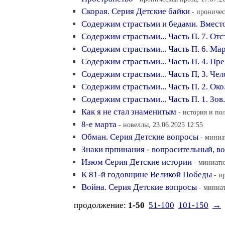
Скорая. Серия Детские байки
- ироничес
Содержим страстьми и бедами. Вместо
Содержим страстьми... Часть П. 7. Отс
Содержим страстьми... Часть П. 6. Ма
Содержим страстьми... Часть П. 4. Пре
Содержим страстьми... Часть П, 3. Чел
Содержим страстьми... Часть П. 2. Око
Содержим страстьми... Часть П. 1. Зов.
Как я не стал знаменитым
- история и по
8-е марта
- новеллы, 23.06.2025 12:55
Обман. Серия Детские вопросы
- миниа
Знаки прпинания - вопросительный, в
Изюм Серия Детские истории
- миниатю
К 81-й годовщине Великой Победы
- и
Война. Серия Детские вопросы
- миниат
продолжение:
1-50
51-100
101-150
→