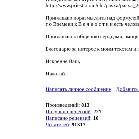
http://www.priestt.com/chr/pasxa/pasxa_2
Приглашаю поразмыслить над формулой быт
г о Времени к В е ч н о с т и и есть чел
Приглашаю к общению сердцами, эмоция
Благодарю за интерес к моим текстам и
Искренне Ваш,
Николай.
Написать личное сообщение
Добавить 
Произведений:
813
Получено рецензий
:
227
Написано рецензий
:
16
Читателей
:
91317