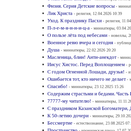
Физия. Серия Детские вопросы
- миниат
Лик Христа
- религия, 12.04.2026 10:39
Уход. К празднику Пасхи
- религия, 11.0
П-л-е-м-я-н-н-и-ц-а
- миниатюры, 03.04.20
О пользе лёта под небесами
- новеллы, 2
Военное ревю вчера и сегодня
- публици
Душа
- миниатюры, 22.02.2026 20:20
Масленица, блин! Анти-анекдот
- миниа
Иисус Хистос. Перед Воплощением
- 
С годом Огненной Лошади, друзья!
- 
Ошибается тот, кто ничего не делает
- 
Спасибо!
- миниатюры, 23.12.2025 15:26
Содержим страстьми и бедами. Часть 
77777-му читателю!
- миниатюры, 11.11.2
С праздником Казанской Богоматери, 
К 50-летию дочери
- миниатюры, 29.10.20
Бессмертие
- естествознание, 23.08.2025 07
Пространство
- ироническая проза, 17.07.2