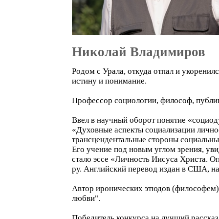
Николай Владимиров
Родом с Урала, откуда отпал и укоренил
истину и понимание.
Профессор социологии, философ, публиц
Ввел в научный оборот понятие «социод
«Духовные аспекты социализации личнос
трансцендентальные стороны социальных
Его учение под новым углом зрения, уви
стало эссе «Личность Иисуса Христа. О
ру. Английский перевод издан в США, на 
Автор иронических этюдов (философем),
любви".
Победитель конкурса на лучший рассказ