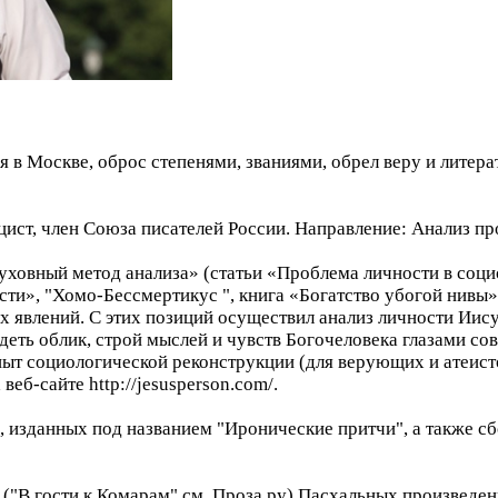
ся в Москве, оброс степенями, званиями, обрел веру и литер
ист, член Союза писателей России. Направление: Анализ пр
уховный метод анализа» (статьи «Проблема личности в соци
ти», "Хомо-Бессмертикус ", книга «Богатство убогой нивы»
 явлений. С этих позиций осуществил анализ личности Иисус
деть облик, строй мыслей и чувств Богочеловека глазами со
пыт социологической реконструкции (для верующих и атеисто
веб-сайте http://jesusperson.com/.
 изданных под названием "Иронические притчи", а также сб
 ("В гости к Комарам" см. Проза.ру) Пасхальных произведе