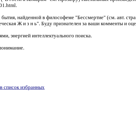
01.html.
ия, найденной в философеме "Бессмертие" (см. авт. страницу
овеческая Ж и з н ь". Буду признателен за ваши комменты и оц
ми, энергией интеллектуального поиска.
 понимание.
в список избранных