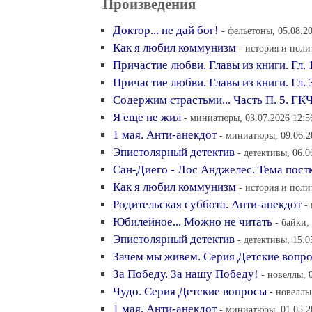
Произведения
Доктор... не дай бог!
- фельетоны, 05.08.2
Как я любил коммунизм
- история и поли
Причастие любви. Главы из книги. Гл. 
Причастие любви. Главы из книги. Гл.
Содержим страстьми... Часть П. 5. ГК
Я еще не жил
- миниатюры, 03.07.2026 12:5
1 мая. Анти-анекдот
- миниатюры, 09.06.2
Эпистолярный детектив
- детективы, 06.0
Сан-Диего - Лос Анджелес. Тема пос
Как я любил коммунизм
- история и поли
Родительская суббота. Анти-анекдот
-
Юбилейное... Можно не читать
- байки,
Эпистолярный детектив
- детективы, 15.0
Зачем мы живем. Серия Детские вопр
За Победу. За нашу Победу!
- новеллы, 
Чудо. Серия Детские вопросы
- новеллы
1 мая. Анти-анекдот
- миниатюры, 01.05.2