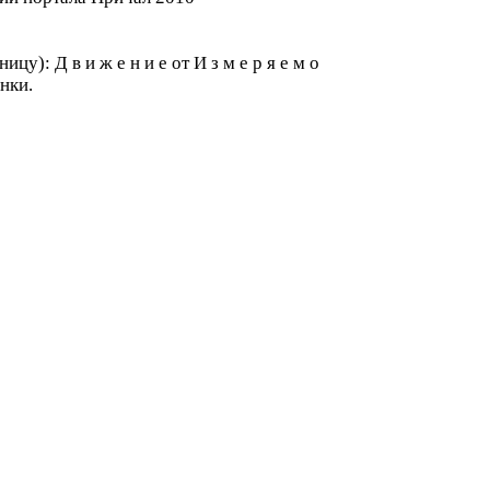
): Д в и ж е н и е от И з м е р я е м о
енки.