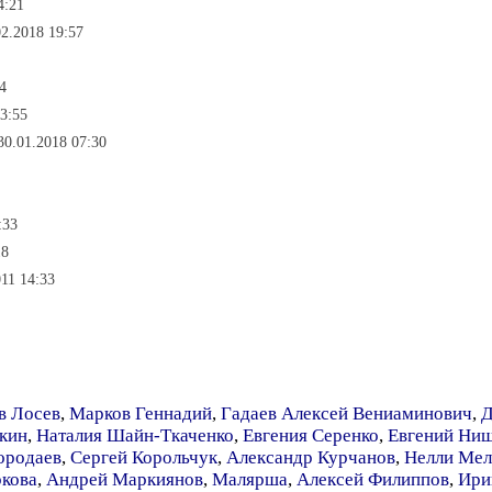
4:21
02.2018 19:57
4
3:55
30.01.2018 07:30
:33
18
011 14:33
в Лосев
,
Марков Геннадий
,
Гадаев Алексей Вениаминович
,
Д
кин
,
Наталия Шайн-Ткаченко
,
Евгения Серенко
,
Евгений Ни
ородаев
,
Сергей Корольчук
,
Александр Курчанов
,
Нелли Мел
кова
,
Андрей Маркиянов
,
Малярша
,
Алексей Филиппов
,
Ири