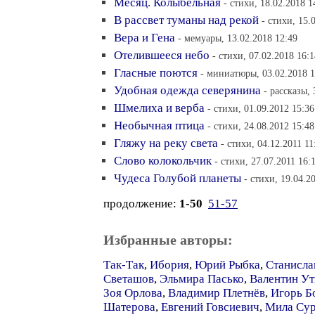
Месяц. Колыбельная
- стихи, 18.02.2018 1
В рассвет туманы над рекой
- стихи, 15.
Вера и Гена
- мемуары, 13.02.2018 12:49
Отелившееся небо
- стихи, 07.02.2018 16:1
Гласные поются
- миниатюры, 03.02.2018 1
Удобная одежда северянина
- рассказы, 
Шмелиха и верба
- стихи, 01.09.2012 15:36
Необычная птица
- стихи, 24.08.2012 15:48
Гляжу на реку света
- стихи, 04.12.2011 11
Слово колокольчик
- стихи, 27.07.2011 16:
Чудеса Голубой планеты
- стихи, 19.04.2
продолжение:
1-50
51-57
Избранные авторы:
Так-Так
,
Ибория
,
Юрий Рыбка
,
Станисла
Светашов
,
Эльмира Пасько
,
Валентин Ут
Зоя Орлова
,
Владимир Плетнёв
,
Игорь Б
Шатерова
,
Евгений Говсиевич
,
Мила Сур