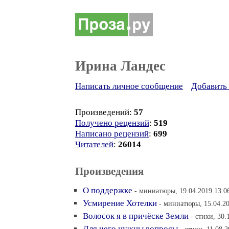
Ирина Ландес
Написать личное сообщение
Добавить 
Произведений:
57
Получено рецензий
:
519
Написано рецензий
:
699
Читателей
:
26014
Произведения
О поддержке
- миниатюры, 19.04.2019 13:0
Усмирение Хотелки
- миниатюры, 15.04.20
Волосок я в причёске Земли
- стихи, 30.
Для чего нужны вопросы