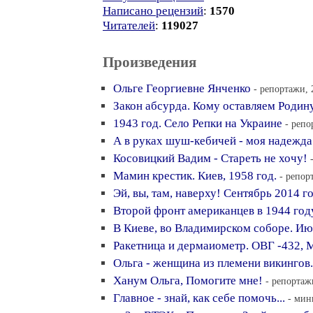
Написано рецензий
:
1570
Читателей
:
119027
Произведения
Ольге Георгиевне Янченко
- репортажи, 
Закон абсурда. Кому оставляем Родин
1943 год. Село Репки на Украине
- репо
А в руках шуш-кебичей - моя надежда
Косовицкий Вадим - Стареть не хочу!
Мамин крестик. Киев, 1958 год.
- репор
Эй, вы, там, наверху! Сентябрь 2014 г
Второй фронт американцев в 1944 год
В Киеве, во Владимирском соборе. Ию
Ракетница и дермаиометр. ОВГ -432, 
Ольга - женщина из племени викингов.
Ханум Ольга, Помогите мне!
- репортаж
Главное - знай, как себе помочь...
- мин