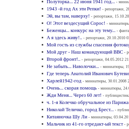
Полуторка... 22 июня 1941 год...
- мини
1943 -й год Ах эти Репки!
- репортажи, 2
Эй, вы там, наверху!
- репортажи, 15.10.20
О! Этот вездесущий Сорос!
- миниатюры,
Беженцы... конкурс на эту тему...
- фант
А я здесь живу!..
- репортажи, 20.10.2010 0
Мой гость из службы спасения фоток
Мой друг - Наш командующий ВВС
- 
Второй фронт!..
- репортажи, 04.05.2012 21
Не забыть... Наволочки...
- миниатюры, 19
Где теперь Анатолий Иванович Бутеви
Харлей1942-год
- миниатюры, 30.01.2008 
Очень... скорая помощь
- миниатюры, 24.
Жди Меня... Через 60 лет!
- публицистика
ч. 1-я Колечко обручальное из Парижа.
Николай Теличко, город Брест...
- публи
Китаяночка Шу Ли
- миниатюры, 03.04.20
Мальчик из 41-го отредакт-ый текст
- 