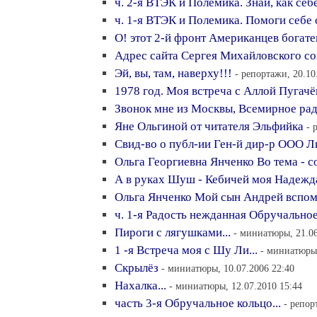
ч. 2-я ВТЭК и Полемика. Знай, как себе
ч. 1-я ВТЭК и Полемика. Помоги себе 
О! этот 2-й фронт Американцев богате
Адрес сайта Сергея Михайловского со
Эй, вы, там, наверху!!!
- репортажи, 20.10
1978 год. Моя встреча с Аллой Пугачёв
Звонок мне из Москвы, Всемирное рад
Яне Ольгиной от читателя Эльфийка
- 
Свид-во о публ-ии Ген-й дир-р ООО Ли
Ольга Георгиевна Янченко Во тема - с
А в руках Шуш - Кебичей моя Надежд
Ольга Янченко Мой сын Андрей вспом
ч. 1-я Радость нежданная Обручальное 
Пироги с лягушками...
- миниатюры, 21.06
1 -я Встреча моя с Шу Ли...
- миниатюры,
Скрылёз
- миниатюры, 10.07.2006 22:40
Нахалка...
- миниатюры, 12.07.2010 15:44
часть 3-я Обручальное кольцо...
- репор