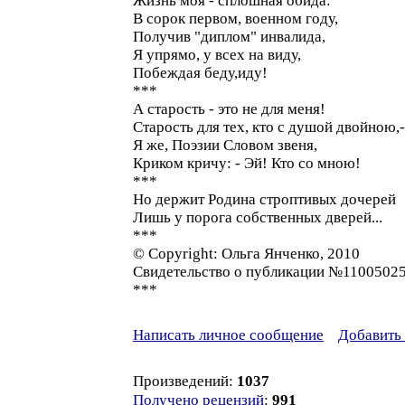
Жизнь моя - сплошная обида:
В сорок первом, военном году,
Получив "диплом" инвалида,
Я упрямо, у всех на виду,
Побеждая беду,иду!
***
А старость - это не для меня!
Старость для тех, кто с душой двойною,-
Я же, Поэзии Словом звеня,
Криком кричу: - Эй! Кто со мною!
***
Но держит Родина строптивых дочерей
Лишь у порога собственных дверей...
***
© Copyright: Ольга Янченко, 2010
Свидетельство о публикации №1100502
***
Написать личное сообщение
Добавить 
Произведений:
1037
Получено рецензий
:
991