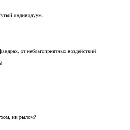
**утый индивидуум.
афандрах, от неблагоприятных воздействий
я!
 ухом, ни рылом?