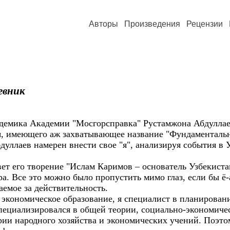
Авторы
Произведения
Рецензии
евник
адемика Академии "Мосгорсправка" Рустамжона Абдуллае
ия, имеющего аж захватывающее название "Фундаменталь
дуллаев намерен внести свое "я", анализируя события в У
вет его творение "Ислам Каримов – основатель Узбекист
а. Все это можно было пропустить мимо глаз, если бы ё
аемое за действительность.
ня экономическое образование, я специалист в планирова
специализировался в общей теории, социально-экономич
рии народного хозяйства и экономических учений. Поэто