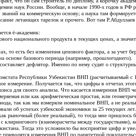
факт, что он сам строитель по диплому, а корочку акад
мии наук России. Вообще, в начале 1990-х годов в РФ 
званий на коммерческую основу; а наука там формируетс
сание летающих тарелок и прочего. Вот там Р.Абдуллаев 
ается ё-академик:
 национального продукта в текущих ценах, а значит, 
 то есть без изменения ценового фактора, а за учет бе
на основе базового периода (например, прошлогоднего).
оставляет дефлятор. Именно по нему судят о структурн
скомстата Республики Узбекистан ВНП (расчитываемый с 
ое измерение. Получается так, что цифры в отчетах этог
азиса для своего анализа. Что касается измерения ВНП че
еряемая или как арифметическая простая, или геометриче
риода, так как мы измеряли номинальное ВНП, а не реальн
овали об успехах узбекской экономики за 25 текущих лет
 как рыночный (более реальный), то тогда мне пришлось б
ли с клирингового (взаиморасчеты между государствами),
истана. Тогда это усложнило бы восприятие цифр и увел
не приводятся измерения ВНП по паритетной покупательск