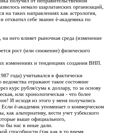
емика получил от неправительственной
развелось немало шарлатанских организаций,
я на таких направлениях как астрология,
и отхватил себе звание ё-академика по
на него влияет рыночная среда (изменение
рется рост (или снижение) физического
ых изменениях и тенденциях создания ВНП.
1987 года) учитывался в фактически
о ведомства отражают такое состояние
рез курс рубля/сума к доллару, то за основу
ская, или хронологическая - что более
ое! И исходя из этого у меня получались
. Если ё-академик упоминает о коммерческом
ы, как альтернативу, вести учет узбекского
 которые выше официального,
о бы нас в иные дали.
ой способности (так как в то время