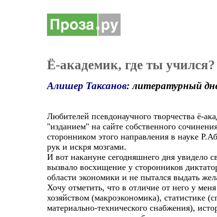
Ё-академик, где ты учился?
Алишер Таксанов
: литературный дн
Любителей псевдонаучного творчества ё-ак
"изданием" на сайте собственного сочинен
сторонником этого направления в науке Р.Аб
рук и искря мозгами.
И вот накануне сегодняшнего дня увидело с
вызвало восхищение у сторонников диктатор
области экономики и не пытался выдать жел
Хочу отметить, что в отличие от него у ме
хозяйством (макроэкономика), статистике (
материально-технического снабжения), исто