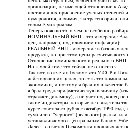
несколько странным, особенно учитывая тот 
организации, не имеющей отношение к Акаде
поставивших присвоение ученых степеней и 
нумерология, алхимия, экстрасенсорика, опи
своим ё-материалам.
Теперь поясню то, в чем не особенно разбир
НОМИНАЛЬНЫЙ ВНП - это измерение Валового
цен, например, под влиянием инфляции);
РЕАЛЬНЫЙ ВНП - измерение в базовых ценах,
продукта, но при этом цены расчитываются 
Отношение номинального и реального ВНП с
Но к моей теме это сейчас не относится.
Так вот, в отчетах Госкомстата УзССР и Го
действовавших ценах, то есть это номинальн
экономики, и поэтому я брал их в качестве б
я брал среднеарифметическую величину (изм
отражает динамику), а не учет под конец пе
такие индикаторы, которые не свидетельств
курсе советского рубля с октября 1990 года,
сума или с "черного" (реального) рынка, и
устанавливаемого Центральным банком Узбек
Далее, в отчетах Госкомстата прошлых лет 