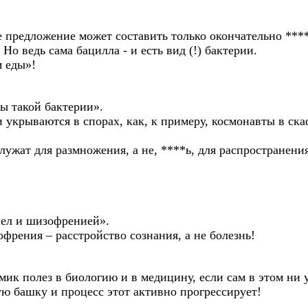
е предложение может составить только окончательно **
о ведь сама бацилла - и есть вид (!) бактерии.
м еды»!
ы такой бактерии».
 укрываются в спорах, как, к примеру, космонавты в ск
лужат для размножения, а не, ****ь, для распространени
олел и шизофренией».
рения – расстройство сознания, а не болезнь!
емик полез в биологию и в медицину, если сам в этом ни
ую башку и процесс этот активно прогрессирует!