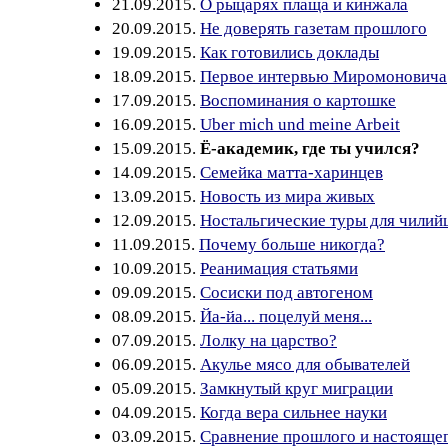
21.09.2015.
О рыцарях плаща и кинжала
20.09.2015.
Не доверять газетам прошлого
19.09.2015.
Как готовились доклады
18.09.2015.
Первое интервью Миромоновича
17.09.2015.
Воспоминания о картошке
16.09.2015.
Uber mich und meine Arbeit
15.09.2015.
Ё-академик, где ты учился?
14.09.2015.
Семейка матта-харинцев
13.09.2015.
Новость из мира живых
12.09.2015.
Ностальгические туры для чилий
11.09.2015.
Почему больше никогда?
10.09.2015.
Реанимация статьями
09.09.2015.
Сосиски под автогеном
08.09.2015.
Йа-йа... поцелуй меня...
07.09.2015.
Лолку на царство?
06.09.2015.
Акулье мясо для обывателей
05.09.2015.
Замкнутый круг миграции
04.09.2015.
Когда вера сильнее науки
03.09.2015.
Сравнение прошлого и настояще