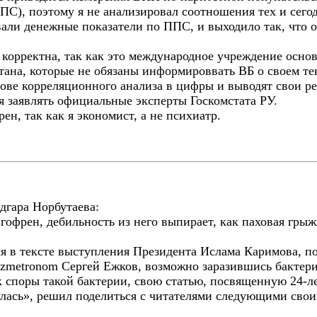
ПС), поэтому я не анализировал соотношения тех и сего
али денежные показатели по ППС, и выходило так, что о
 корректна, так как это международное учреждение основ
стана, которые не обязаны информироввать ВБ о своем т
ове корреляционного анализа в цифры и выводят свои рез
я заявлять официальные эксперты Госкомстата РУ.
ен, так как я экономист, а не психиатр.
дгара Норбутаева:
гофрен, дебильность из него выпирает, как паховая гры
ся в тексте выступления Президента Ислама Каримова, 
zmetronom Сергей Ежков, возможно заразившись бактери
к споры такой бактерии, свою статью, посвященную 24-
нулась», решил поделиться с читателями следующими св