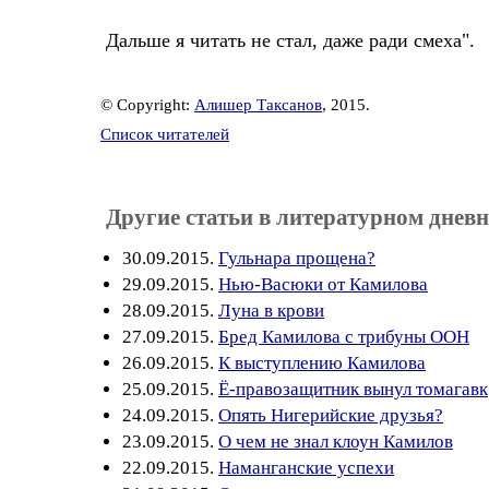
Дальше я читать не стал, даже ради смеха".
© Copyright:
Алишер Таксанов
, 2015.
Список читателей
Другие статьи в литературном дневн
30.09.2015.
Гульнара прощена?
29.09.2015.
Нью-Васюки от Камилова
28.09.2015.
Луна в крови
27.09.2015.
Бред Камилова с трибуны ООН
26.09.2015.
К выступлению Камилова
25.09.2015.
Ё-правозащитник вынул томагавк
24.09.2015.
Опять Нигерийские друзья?
23.09.2015.
О чем не знал клоун Камилов
22.09.2015.
Наманганские успехи