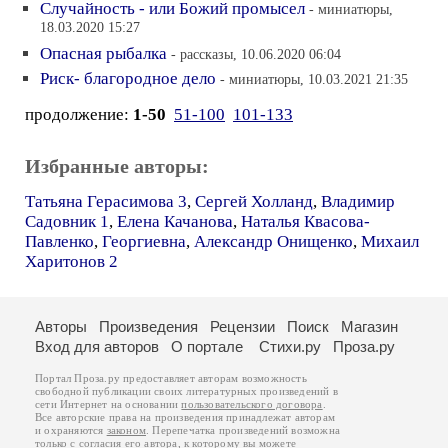
Случайность - или Божий промысел
- миниатюры,
18.03.2020 15:27
Опасная рыбалка
- рассказы, 10.06.2020 06:04
Риск- благородное дело
- миниатюры, 10.03.2021 21:35
продолжение:
1-50
51-100
101-133
Избранные авторы:
Татьяна Герасимова 3
,
Сергей Холланд
,
Владимир
Садовник 1
,
Елена Качанова
,
Наталья Квасова-
Павленко
,
Георгиевна
,
Александр Онищенко
,
Михаил
Харитонов 2
Авторы
Произведения
Рецензии
Поиск
Магазин
Вход для авторов
О портале
Стихи.ру
Проза.ру
Портал Проза.ру предоставляет авторам возможность
свободной публикации своих литературных произведений в
сети Интернет на основании
пользовательского договора
.
Все авторские права на произведения принадлежат авторам
и охраняются
законом
. Перепечатка произведений возможна
только с согласия его автора, к которому вы можете