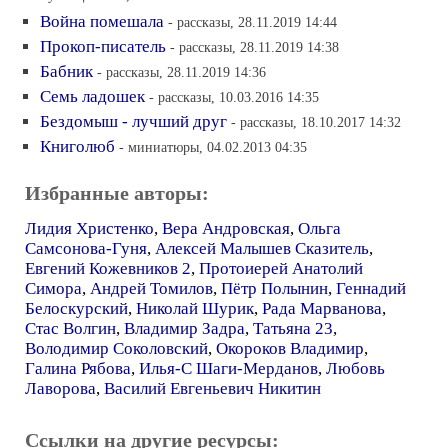
Война помешала
- рассказы, 28.11.2019 14:44
Прокоп-писатель
- рассказы, 28.11.2019 14:38
Бабник
- рассказы, 28.11.2019 14:36
Семь ладошек
- рассказы, 10.03.2016 14:35
Бездомыш - лучший друг
- рассказы, 18.10.2017 14:32
Книголюб
- миниатюры, 04.02.2013 04:35
Избранные авторы:
Лидия Христенко
,
Вера Андровская
,
Ольга
Самсонова-Гуня
,
Алексей Малышев Сказитель
,
Евгений Кожевников 2
,
Протоиерей Анатолий
Симора
,
Андрей Томилов
,
Пётр Полынин
,
Геннадий
Белоскурский
,
Николай Шурик
,
Рада Марванова
,
Стас Волгин
,
Владимир Задра
,
Татьяна 23
,
Володимир Соколовский
,
Окороков Владимир
,
Галина Рябова
,
Илья-С Шаги-Мерданов
,
Любовь
Лаворова
,
Василий Евгеньевич Никитин
Ссылки на другие ресурсы: