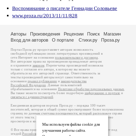
Воспоминание о писателе Геннадии Соловьеве
www.proza.ru/2013/11/11/828
Авторы
Произведения
Рецензии
Поиск
Магазин
Вход для авторов
О портале
Стихи.ру
Проза.ру
Портал Проза.ру предоставляет авторам возможность
свободной публикации своих литературных произведений в
сети Интернет на основании
пользовательского договора
.
Все авторские права на произведения принадлежат авторам
и охраняются
законом
. Перепечатка произведений возможна
только с согласия его автора, к которому вы можете
обратиться на его авторской странице. Ответственность за
тексты произведений авторы несут самостоятельно на
основании
правил публикации
и
законодательства
Российской Федерации
. Данные пользователей
обрабатываются на основании
Политики обработки персональных данных
.
Вы также можете посмотреть более подробную
информацию о портале
и
связаться с администрацией
.
Ежедневная аудитория портала Проза.ру – порядка 100 тысяч
посетителей, которые в общей сумме просматривают более полумиллиона
страниц по данным счетчика посещаемости, который расположен справа
от этого текста. В каждой графе указано по две цифры: количество
просмотров и количество посетителей.
Мы используем файлы cookie для
© Все права принадлежат авторам, 2000-2026. Портал работает под
улучшения работы сайта.
эгидой
Российского союза писателей
.
18+