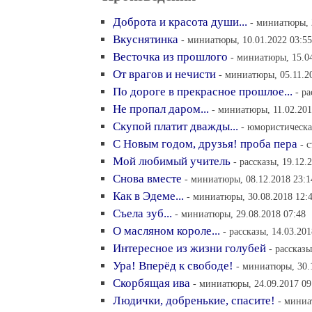
Доброта и красота души...
- миниатюры, 
Вкуснятинка
- миниатюры, 10.01.2022 03:55
Весточка из прошлого
- миниатюры, 15.04
От врагов и нечисти
- миниатюры, 05.11.2
По дороге в прекрасное прошлое...
- р
Не пропал даром...
- миниатюры, 11.02.201
Скупой платит дважды...
- юмористическая
С Новым годом, друзья! проба пера
- 
Мой любимый учитель
- рассказы, 19.12.
Снова вместе
- миниатюры, 08.12.2018 23:1
Как в Эдеме...
- миниатюры, 30.08.2018 12:
Съела зуб...
- миниатюры, 29.08.2018 07:48
О масляном короле...
- рассказы, 14.03.201
Интересное из жизни голубей
- рассказы
Ура! Вперёд к свободе!
- миниатюры, 30.
Скорбящая ива
- миниатюры, 24.09.2017 09
Людички, добренькие, спасите!
- миниа