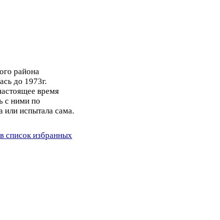
ого района
ась до 1973г.
настоящее время
ь с ними по
а или испытала сама.
в список избранных