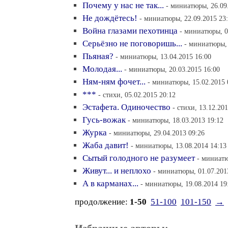
Почему у нас не так...
- миниатюры, 26.09
Не дождётесь!
- миниатюры, 22.09.2015 23
Война глазами пехотинца
- миниатюры, 0
Серьёзно не поговоришь...
- миниатюры, 
Пьяная?
- миниатюры, 13.04.2015 16:00
Молодая...
- миниатюры, 20.03.2015 16:00
Ням-ням фочет...
- миниатюры, 15.02.2015 
***
- стихи, 05.02.2015 20:12
Эстафета. Одиночество
- стихи, 13.12.20
Гусь-вожак
- миниатюры, 18.03.2013 19:12
Журка
- миниатюры, 29.04.2013 09:26
Жаба давит!
- миниатюры, 13.08.2014 14:13
Сытый голодного не разумеет
- миниатю
Живут... и неплохо
- миниатюры, 01.07.201
А в карманах...
- миниатюры, 19.08.2014 19
продолжение:
1-50
51-100
101-150
→