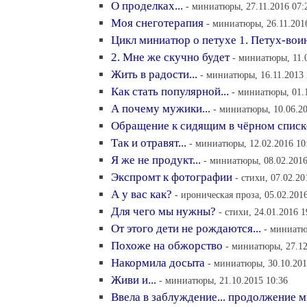
О проделках...
- миниатюры, 27.11.2016 07:
Моя снеготерапия
- миниатюры, 26.11.201
Цикл миниатюр о петухе 1. Петух-вои
2. Мне же скучно будет
- миниатюры, 11.
Жить в радости...
- миниатюры, 16.11.2013 
Как стать популярной...
- миниатюры, 01.1
А почему мужики...
- миниатюры, 10.06.20
Обращение к сидящим в чёрном списк
Так и отравят...
- миниатюры, 12.02.2016 10
Я же не продукт...
- миниатюры, 08.02.2016
Экспромт к фотографии
- стихи, 07.02.20
А у вас как?
- ироническая проза, 05.02.201
Для чего мы нужны?
- стихи, 24.01.2016 1
От этого дети не рождаются...
- миниатю
Похоже на обжорство
- миниатюры, 27.12
Накормила досыта
- миниатюры, 30.10.201
Живи и...
- миниатюры, 21.10.2015 10:36
Ввела в заблуждение... продолжение