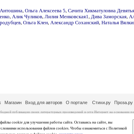
 Антошина
,
Ольга Алексеева 5
,
Сачита Хикматуловна Девять
енко
,
Алик Чуликов
,
Лилия Менковская1
,
Дива Заморская
,
Ал
ародубцев
,
Ольга Клен
,
Александр Соханский
,
Наталья Вялки
к
Магазин
Вход для авторов
О портале
Стихи.ру
Проза.ру
ободной публикации своих литературных произведений в сети Интернет на основании
по
ся
законом
. Перепечатка произведений возможна только с согласия его автора, к котором
ры несут самостоятельно на основании
правил публикации
и
законодательства Российско
айлы cookie для улучшения работы сайта. Оставаясь на сайте, вы
ональных данных
. Вы также можете посмотреть более подробную
информацию о портал
условиями использования файлов cookies. Чтобы ознакомиться с Политикой
тысяч посетителей, которые в общей сумме просматривают более полумиллиона страниц 