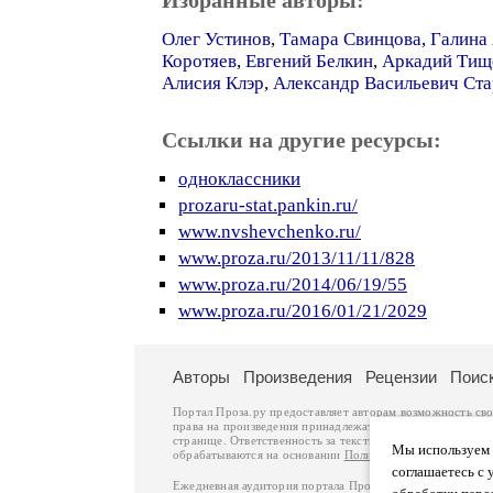
Избранные авторы:
Олег Устинов
,
Тамара Свинцова
,
Галина
Коротяев
,
Евгений Белкин
,
Аркадий Тищ
Алисия Клэр
,
Александр Васильевич Ст
Ссылки на другие ресурсы:
одноклассники
prozaru-stat.pankin.ru/
www.nvshevchenko.ru/
www.proza.ru/2013/11/11/828
www.proza.ru/2014/06/19/55
www.proza.ru/2016/01/21/2029
Авторы
Произведения
Рецензии
Поис
Портал Проза.ру предоставляет авторам возможность св
права на произведения принадлежат авторам и охраняют
странице. Ответственность за тексты произведений авто
Мы используем ф
обрабатываются на основании
Политики обработки перс
соглашаетесь с 
Ежедневная аудитория портала Проза.ру – порядка 100 