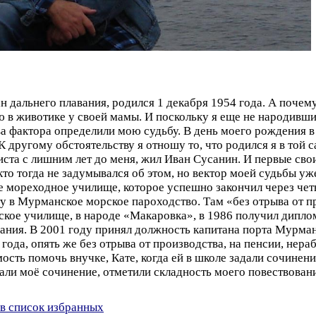
 дальнего плавания, родился 1 декабря 1954 года. А почем
 в животике у своей мамы. И поскольку я еще не народивший
ва фактора определили мою судьбу. В день моего рождения 
 К другому обстоятельству я отношу то, что родился я в той
триста с лишним лет до меня, жил Иван Сусанин. И первые св
кто тогда не задумывался об этом, но вектор моей судьбы уж
е мореходное училище, которое успешно закончил через чет
ту в Мурманское морское пароходство. Там «без отрыва от п
ое училище, в народе «Макаровка», в 1986 получил диплом 
вания. В 2001 году принял должность капитана порта Мурман
года, опять же без отрыва от производства, на пенсии, нер
ость помочь внучке, Кате, когда ей в школе задали сочинен
али моё сочинение, отметили складность моего повествования
в список избранных