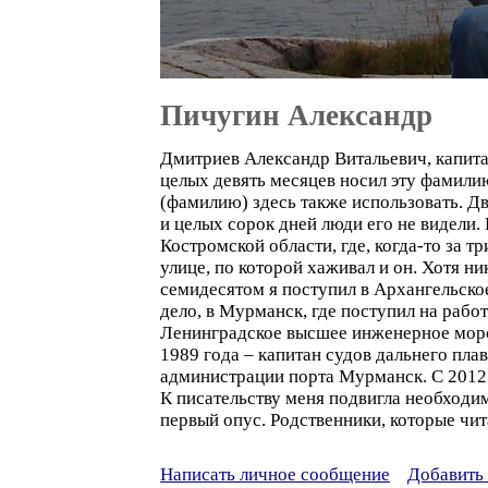
Пичугин Александр
Дмитриев Александр Витальевич, капитан
целых девять месяцев носил эту фамилию
(фамилию) здесь также использовать. Д
и целых сорок дней люди его не видели.
Костромской области, где, когда-то за 
улице, по которой хаживал и он. Хотя ни
семидесятом я поступил в Архангельско
дело, в Мурманск, где поступил на рабо
Ленинградское высшее инженерное морск
1989 года – капитан судов дальнего пла
администрации порта Мурманск. С 2012 
К писательству меня подвигла необходим
первый опус. Родственники, которые чит
Написать личное сообщение
Добавить 