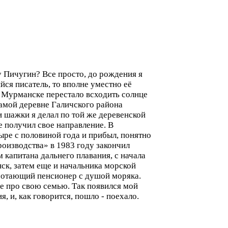
у Пичугин? Все просто, до рождения я
ся писатель, то вполне уместно её
в Мурманске перестало всходить солнце
 самой деревне Галичского района
ои шажки я делал по той же деревенской
е получил свое направление. В
ыре с половиной года и прибыл, понятно
роизводства» в 1983 году закончил
капитана дальнего плавания, с начала
ск, затем еще и начальника морской
аботающий пенсионер с душой моряка.
ие про свою семью. Так появился мой
, и, как говорится, пошло - поехало.