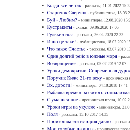
Когда все не так
- рассказы, 11.01.2022 15:2
Старичок Сверчок
- публицистика, 18.03.2
Буй - Любим?
- миниатюры, 12.08.2020 15:
Кустракиты
- сказки, 09.06.2020 17:05
Гулькин нос
- рассказы, 26.04.2020 22:22
И шо це таке!
- публицистика, 18.02.2020 1
Что такое Счастье
- рассказы, 03.07.2019 1
Один долгий рейс в южные моря
- расс
Возвращение
- рассказы, 05.07.2019 12:07
Уроки демократии. Современная дуро
Поручик Киже 21-го веку
- ироническая 
Эх, дороги!
- миниатюры, 04.10.2018 17:41
Рыбалка времен развитого социализма
С ума шедшие
- ироническая проза, 10.02.2
Уроки игры на укулеле
- миниатюры, 21.0
Поля
- рассказы, 15.10.2017 14:35
Произошла эта история давно
- рассказы
Мои голубые джинсы
- ироническая проза