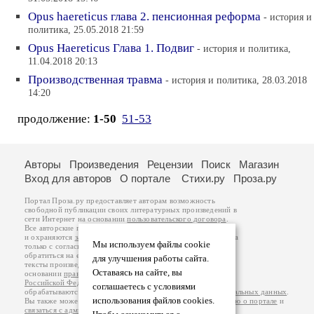
Opus haereticus глава 2. пенсионная реформа
- история и
политика, 25.05.2018 21:59
Opus Haereticus Глава 1. Подвиг
- история и политика,
11.04.2018 20:13
Производственная травма
- история и политика, 28.03.2018
14:20
продолжение:
1-50
51-53
Авторы
Произведения
Рецензии
Поиск
Магазин
Вход для авторов
О портале
Стихи.ру
Проза.ру
Портал Проза.ру предоставляет авторам возможность
свободной публикации своих литературных произведений в
сети Интернет на основании
пользовательского договора
.
Все авторские права на произведения принадлежат авторам
и охраняются
законом
. Перепечатка произведений возможна
Мы используем файлы cookie
только с согласия его автора, к которому вы можете
обратиться на его авторской странице. Ответственность за
для улучшения работы сайта.
тексты произведений авторы несут самостоятельно на
Оставаясь на сайте, вы
основании
правил публикации
и
законодательства
Российской Федерации
. Данные пользователей
соглашаетесь с условиями
обрабатываются на основании
Политики обработки персональных данных
.
использования файлов cookies.
Вы также можете посмотреть более подробную
информацию о портале
и
связаться с администрацией
.