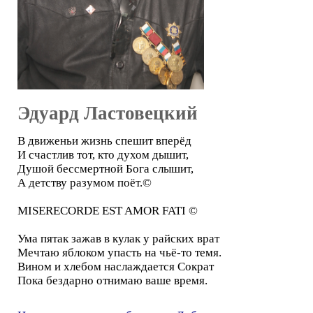
Эдуард Ластовецкий
В движеньи жизнь спешит вперёд
И счастлив тот, кто духом дышит,
Душой бессмертной Бога слышит,
А детству разумом поёт.©
MISERECORDE EST AMOR FATI ©
Ума пятак зажав в кулак у райских врат
Мечтаю яблоком упасть на чьё-то темя.
Вином и хлебом наслаждается Сократ
Пока бездарно отнимаю ваше время.