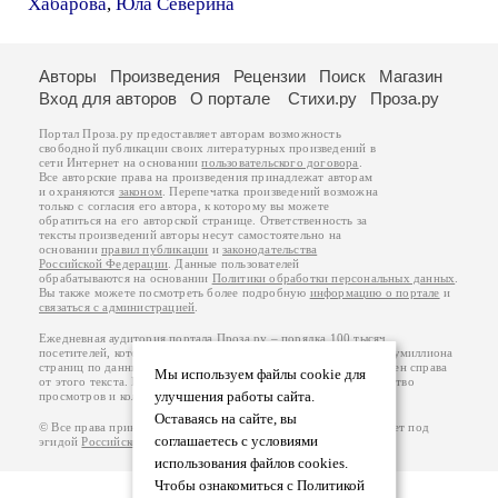
Хабарова
,
Юла Северина
Авторы
Произведения
Рецензии
Поиск
Магазин
Вход для авторов
О портале
Стихи.ру
Проза.ру
Портал Проза.ру предоставляет авторам возможность
свободной публикации своих литературных произведений в
сети Интернет на основании
пользовательского договора
.
Все авторские права на произведения принадлежат авторам
и охраняются
законом
. Перепечатка произведений возможна
только с согласия его автора, к которому вы можете
обратиться на его авторской странице. Ответственность за
тексты произведений авторы несут самостоятельно на
основании
правил публикации
и
законодательства
Российской Федерации
. Данные пользователей
обрабатываются на основании
Политики обработки персональных данных
.
Вы также можете посмотреть более подробную
информацию о портале
и
связаться с администрацией
.
Ежедневная аудитория портала Проза.ру – порядка 100 тысяч
посетителей, которые в общей сумме просматривают более полумиллиона
страниц по данным счетчика посещаемости, который расположен справа
Мы используем файлы cookie для
от этого текста. В каждой графе указано по две цифры: количество
улучшения работы сайта.
просмотров и количество посетителей.
Оставаясь на сайте, вы
© Все права принадлежат авторам, 2000-2026. Портал работает под
соглашаетесь с условиями
эгидой
Российского союза писателей
.
18+
использования файлов cookies.
Чтобы ознакомиться с Политикой