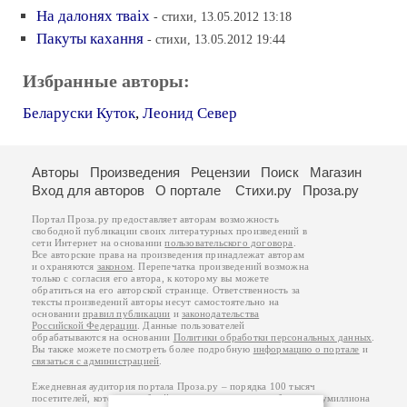
На далонях тваiх
- стихи, 13.05.2012 13:18
Пакуты кахання
- стихи, 13.05.2012 19:44
Избранные авторы:
Беларуски Куток
,
Леонид Север
Авторы
Произведения
Рецензии
Поиск
Магазин
Вход для авторов
О портале
Стихи.ру
Проза.ру
Портал Проза.ру предоставляет авторам возможность
свободной публикации своих литературных произведений в
сети Интернет на основании
пользовательского договора
.
Все авторские права на произведения принадлежат авторам
и охраняются
законом
. Перепечатка произведений возможна
только с согласия его автора, к которому вы можете
обратиться на его авторской странице. Ответственность за
тексты произведений авторы несут самостоятельно на
основании
правил публикации
и
законодательства
Российской Федерации
. Данные пользователей
обрабатываются на основании
Политики обработки персональных данных
.
Вы также можете посмотреть более подробную
информацию о портале
и
связаться с администрацией
.
Ежедневная аудитория портала Проза.ру – порядка 100 тысяч
посетителей, которые в общей сумме просматривают более полумиллиона