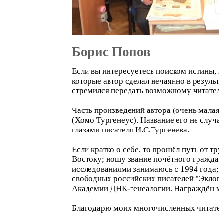
Борис Попов
Если вы интересуетесь поиском истины, 
которые автор сделал нечаянно в резуль
стремился передать возможному читате
Часть произведений автора (очень мала
(Хомо Тургенеус). Название его не слу
глазами писателя И.С.Тургенева.
Если кратко о себе, то прошёл путь от 
Востоку; ношу звание почётного гражда
исследованиями занимаюсь с 1994 года;
свободных российских писателей "Эклог
Академии ДНК-генеалогии. Награждён м
Благодарю моих многочисленных читате