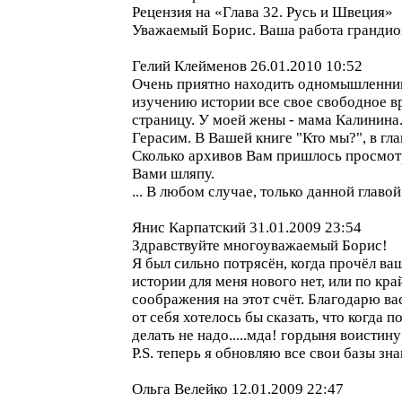
Рецензия на «Глава 32. Русь и Швеция»
Уважаемый Борис. Ваша работа грандио
Гелий Клейменов 26.01.2010 10:52
Очень приятно находить одномышленник
изучению истории все свое свободное в
страницу. У моей жены - мама Калинина
Герасим. В Вашей книге "Кто мы?", в гл
Сколько архивов Вам пришлось просмотр
Вами шляпу.
... В любом случае, только данной главо
Янис Карпатский 31.01.2009 23:54
Здравствуйте многоуважаемый Борис!
Я был сильно потрясён, когда прочёл ва
истории для меня нового нет, или по кра
соображения на этот счёт. Благодарю вас
от себя хотелось бы сказать, что когда 
делать не надо.....мда! гордыня воистину
P.S. теперь я обновляю все свои базы зн
Ольга Велейко 12.01.2009 22:47