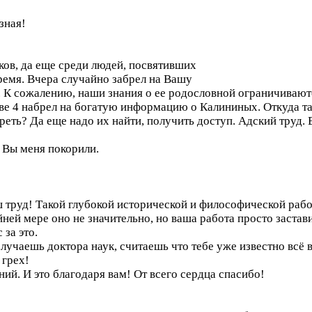
зная!
ов, да еще среди людей, посвятивших
ремя. Вчера случайно забрел на Вашу
. К сожалению, наши знания о ее родословной ограничиваютс
аве 4 набрел на богатую информацию о Калининых. Откуда та
еть? Да еще надо их найти, получить доступ. Адский труд. 
й Вы меня покорили.
ш труд! Такой глубокой исторической и философической работ
йней мере оно не значительно, но ваша работа просто застав
 за это.
получаешь доктора наук, считаешь что тебе уже известно всё
 грех!
аний. И это благодаря вам! От всего сердца спасибо!