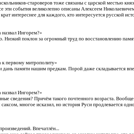
аскольников-староверов тоже связаны с царской местью кня
 эти события великолепно описаны Алексеем Николаевичем Т
крат интереснее для каждого, кто интересуется русской ис
а назвал Ингорем?»
. Низкий поклон за огромный труд по восстановлению памя
ка к первому митрополиту»
и дань памяти нашим предкам. Порой даже складывается впеч
а назвал Ингорем?»
нные сведения? Причём такого почтенного возраста. Вообщ
 саксом, многое исказил, но история Руси продлевается одн
роизведений. Впечатлён...