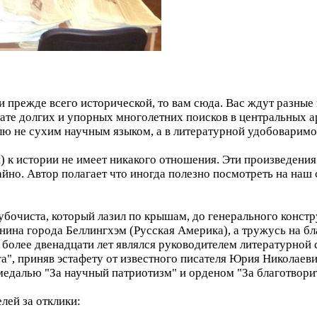
и прежде всего исторической, то вам сюда. Вас ждут разные
тате долгих и упорных многолетних поисков в центральных 
лю не сухим научным языком, а в литературной удобоваримо
я) к истории не имеет никакого отношения. Эти произведени
чайно. Автор полагает что иногда полезно посмотреть на н
трубочиста, который лазил по крышам, до генерального конст
нина города Беллингхэм (Русская Америка), а тружусь на б
 более двенадцати лет являлся руководителем литературной
а", приняв эстафету от известного писателя Юрия Николаев
едалью "За научный патриотизм" и орденом "За благотворит
лей за отклики: