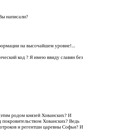
 Вы написали?
формации на высочайшем уровне!...
ический код ? Я имею ввиду славян без
 этим родом князей Хованских? И
од покровительством Хованских? Ведь
-отроков и регентши царевны Софьи? И