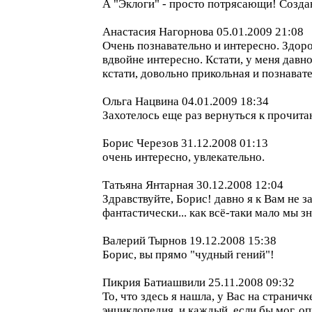
А "Эклоги" - просто потрясающи! Созда
Анастасия Нагорнова 05.01.2009 21:08
Очень познавательно и интересно. Здоро
вдвойне интересно. Кстати, у меня давно
кстати, довольно прикольная и познават
Ольга Нацвина 04.01.2009 18:34
Захотелось еще раз вернуться к прочит
Борис Черезов 31.12.2008 01:13
очень интересно, увлекательно.
Татьяна Янтарная 30.12.2008 12:04
Здравствуйте, Борис! давно я к Вам не 
фантастически... как всё-таки мало мы зн
Валерий Тырнов 19.12.2008 15:38
Борис, вы прямо "чудный гений"!
Пикрия Батиашвили 25.11.2008 09:32
То, что здесь я нашла, у Вас на странич
энциклопедия, и каждый, если бы мог, 