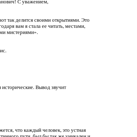
анович! С уважением,
вот так делится своими открытиями. Это
одаря вам я стала ее читать, местами,
ими мистериями».
ис.
и исторические. Вывод звучит
жется, что каждый человек, это устная
тинного пути, был бы так же уникален и