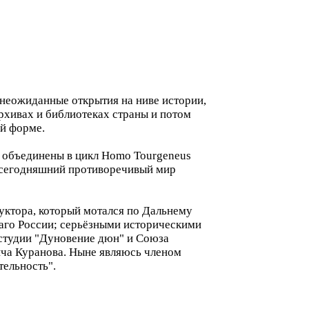
 неожиданные открытия на ниве истории,
архивах и библиотеках страны и потом
й форме.
я объединены в цикл Homo Tourgeneus
аш сегодняшний противоречивый мир
руктора, который мотался по Дальнему
лаго России; серьёзными историческими
 студии "Дуновение дюн" и Союза
ича Куранова. Ныне являюсь членом
ельность".