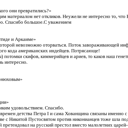
кого они превратились?»
им материалом нет откликов. Неужели не интересно то, что
ю. Спасибо большое.С уважением
нтиде и Аркаиме»
т которой невозможно оторваться. Поток завораживающей ин
ого кода американских индейцев. Потрясающе!
ы) потомки скифов, киммерийцев и ариев, то каков наш генет
нь интересно.
Конюховым»
дни»
иким удовольствием. Спасибо.
 времен детства Петра I и сама Хованщина связаны именно с
аве с Никитой Пустосвятом против никонианцев тоже шла п
 претендовал на русский престол вместо малолетних царей