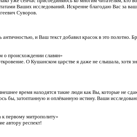
днако уже сейчас присоединяюсь ко многим читателям, кто
татами Ваших исследований. Искренне благодаю Вас за ваш,
геевич Суворов.
 античностью, и Ваш текст добавил красок в это полотно. 
ом о происхождении славян»
ткровение. О Кушанском царстве я даже не слышала, хотя з
ынешнее время находятся такие люди как Вы, которые не сда
ось бы, затоптанную и оплёванную истину. Ваши исследования
ка к первому митрополиту»
ие автору респект!