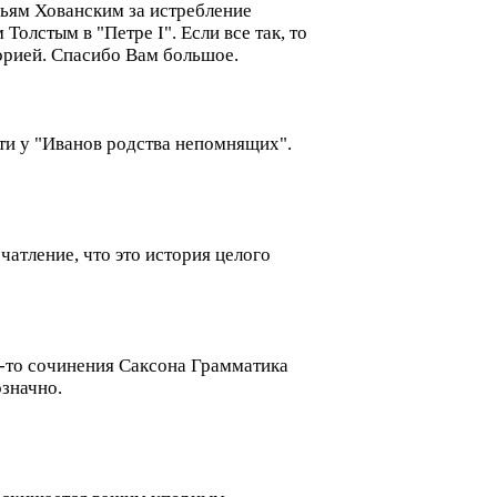
зьям Хованским за истребление
олстым в "Петре I". Если все так, то
торией. Спасибо Вам большое.
ти у "Иванов родства непомнящих".
атление, что это история целого
е-то сочинения Саксона Грамматика
означно.