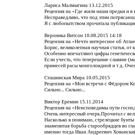
Лариса Малмыгина 13.12.2015
Рецензия на «Где жили наши предки и в 
Несправедливо, что под этим потрясающ
Я с любопытством прочитала публикаци
Вероника Витсон 10.08.2015 14:18
Рецензия на «Нечто интересное об Атла
Борис, великолепная научная статья, о
Особенно впечатляют цифры генетическ
Если учесть, что теперешние славяне (м
примесей расы монголоидной и т д. Оче
Сташинская Мира 10.05.2015
Рецензия на «Мои встречи с Фёдором 
Сильно... Сильно...
Виктор Еремин 15.11.2014
Рецензия на «Неисповедимы пути госпо
Очень интересный очерк.Прочитал с вел
Насколько я понимаю, стрелецкие бунты
знаменитая борьба старообрядцев во гл
именно тогда Иван Андреевич Хованский