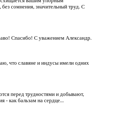
 восхищается вашим упорным
 без сомнения, значительный труд. С
Браво! Спасибо! С уважением Александр.
наю, что славяне и индусы имели одних
ются перед трудностями и добывают,
 - как бальзам на сердце...