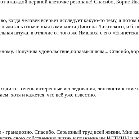
ют в каждой нервной клеточке резонанс! Спасибо, Борис Ив
во, когда человек всерьез исследует какую-то тему, а потом 
 пылилась означенная вами книга Диогена Лаэртского, и благ
ельная штука, в отличие от того же Ямвлиха с его «Египетск
анному. Получила удовольствие,поразмышляла... Спасибо,Бор
заходила... очень интересные исследования, лингвистические 
аем, хотя и кажется, что всё уже известно.
ке - грандиозно. Спасибо. Серьезный труд всей жизни. Мне ка
описать свою собственную жизнь и познание им ИСТИНЫ и ис