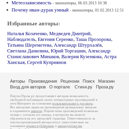
Метеозависимость
- миниатюры, 06.03.2013 10:38
Почему иван-дурак умный
- миниатюры, 01.02.2013 12:51
Избранные авторы:
Наталья Козаченко
,
Медведев Дмитрий
,
Наблюдателъ
,
Евгения Серенко
,
Таша Прозорова
,
Татьяна Шереметева
,
Александр Штурхалёв
,
Светлана Данилина
,
Юрий Торгашин
,
Александр
Станиславович Минаков
,
Валерия Кузенкова
,
Астра
Ханская
,
Сергей Куприянов
Авторы
Произведения
Рецензии
Поиск
Магазин
Вход для авторов
О портале
Стихи.ру
Проза.ру
Портал Проза.ру предоставляет авторам возможность
свободной публикации своих литературных произведений в
сети Интернет на основании
пользовательского договора
.
Все авторские права на произведения принадлежат авторам
и охраняются
законом
. Перепечатка произведений возможна
только с согласия его автора, к которому вы можете
обратиться на его авторской странице. Ответственность за
тексты произведений авторы несут самостоятельно на
основании
правил публикации
и
законодательства