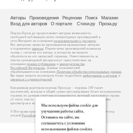
Авторы
Произведения
Рецензии
Поиск
Магазин
Вход для авторов
О портале
Стихи.ру
Проза.ру
Портал Проза.ру предоставляет авторам возможность
свободной публикации своих литературных произведений в
сети Интернет на основании
пользовательского договора
.
Все авторские права на произведения принадлежат авторам
и охраняются
законом
. Перепечатка произведений возможна
только с согласия его автора, к которому вы можете
обратиться на его авторской странице. Ответственность за
тексты произведений авторы несут самостоятельно на
основании
правил публикации
и
законодательства
Российской Федерации
. Данные пользователей
обрабатываются на основании
Политики обработки персональных данных
.
Вы также можете посмотреть более подробную
информацию о портале
и
связаться с администрацией
.
Ежедневная аудитория портала Проза.ру – порядка 100 тысяч
посетителей, которые в общей сумме просматривают более полумиллиона
страниц по данным счетчика посещаемости, который расположен справа
от этого текста. В каждой графе указано по две цифры: количество
просмотров и количество посетителей.
Мы используем файлы cookie для
улучшения работы сайта.
© Все права принадлежат авторам, 2000-2026. Портал работает под
эгидой
Российского союза писателей
.
18+
Оставаясь на сайте, вы
соглашаетесь с условиями
использования файлов cookies.