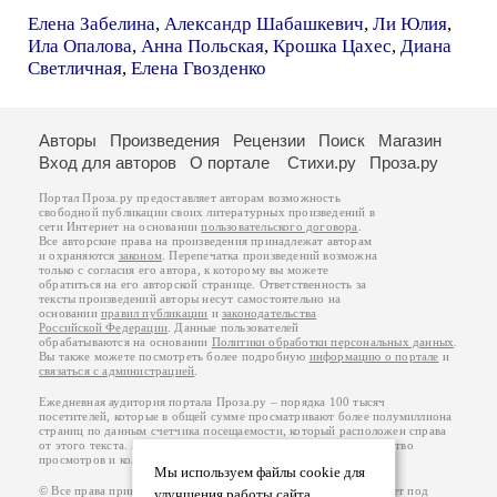
Елена Забелина
,
Александр Шабашкевич
,
Ли Юлия
,
Ила Опалова
,
Анна Польская
,
Крошка Цахес
,
Диана
Светличная
,
Елена Гвозденко
Авторы
Произведения
Рецензии
Поиск
Магазин
Вход для авторов
О портале
Стихи.ру
Проза.ру
Портал Проза.ру предоставляет авторам возможность
свободной публикации своих литературных произведений в
сети Интернет на основании
пользовательского договора
.
Все авторские права на произведения принадлежат авторам
и охраняются
законом
. Перепечатка произведений возможна
только с согласия его автора, к которому вы можете
обратиться на его авторской странице. Ответственность за
тексты произведений авторы несут самостоятельно на
основании
правил публикации
и
законодательства
Российской Федерации
. Данные пользователей
обрабатываются на основании
Политики обработки персональных данных
.
Вы также можете посмотреть более подробную
информацию о портале
и
связаться с администрацией
.
Ежедневная аудитория портала Проза.ру – порядка 100 тысяч
посетителей, которые в общей сумме просматривают более полумиллиона
страниц по данным счетчика посещаемости, который расположен справа
от этого текста. В каждой графе указано по две цифры: количество
просмотров и количество посетителей.
Мы используем файлы cookie для
© Все права принадлежат авторам, 2000-2026. Портал работает под
улучшения работы сайта.