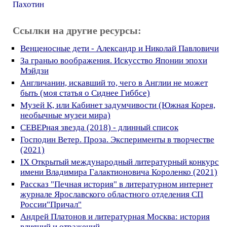
Пахотин
Ссылки на другие ресурсы:
Венценосные дети - Александр и Николай Павловичи
За гранью воображения. Искусство Японии эпохи
Мэйдзи
Англичанин, искавший то, чего в Англии не может
быть (моя статья о Сиднее Гиббсе)
Музей К, или Кабинет задумчивости (Южная Корея,
необычные музеи мира)
СЕВЕРная звезда (2018) - длинный список
Господин Ветер. Проза. Эксперименты в творчестве
(2021)
IX Открытый международный литературный конкурс
имени Владимира Галактионовича Короленко (2021)
Рассказ "Печная история" в литературном интернет
журнале Ярославского областного отделения СП
России"Причал"
Андрей Платонов и литературная Москва: история
влияний и отражений