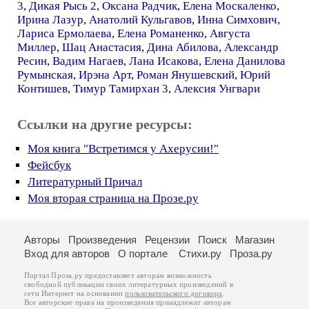
3
,
Дикая Рысь 2
,
Оксана Радчик
,
Елена Москаленко
,
Ирина Лазур
,
Анатолий Кульгавов
,
Инна Симхович
,
Лариса Ермолаева
,
Елена Романенко
,
Августа
Миллер
,
Шац Анастасия
,
Дина Абилова
,
Александр
Ресин
,
Вадим Нагаев
,
Лана Исакова
,
Елена Данилова
Румынская
,
Ирэна Арт
,
Роман Янушевский
,
Юрий
Контишев
,
Тимур Тамирхан 3
,
Алексия Унгвари
Ссылки на другие ресурсы:
Моя книга "Встретимся у Ахерусии!"
Фейсбук
Литературный Причал
Моя вторая страница на Прозе.ру
Авторы
Произведения
Рецензии
Поиск
Магазин
Вход для авторов
О портале
Стихи.ру
Проза.ру
Портал Проза.ру предоставляет авторам возможность
свободной публикации своих литературных произведений в
сети Интернет на основании
пользовательского договора
.
Все авторские права на произведения принадлежат авторам