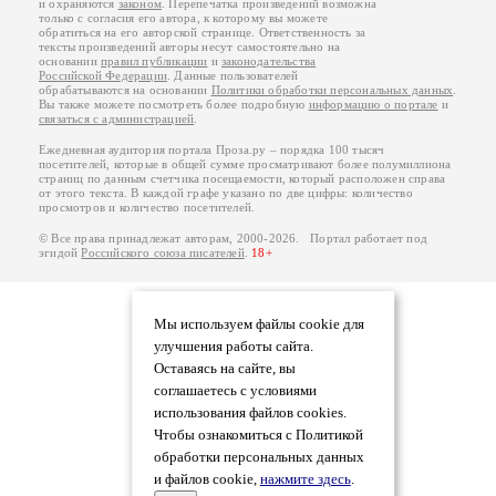
и охраняются
законом
. Перепечатка произведений возможна
только с согласия его автора, к которому вы можете
обратиться на его авторской странице. Ответственность за
тексты произведений авторы несут самостоятельно на
основании
правил публикации
и
законодательства
Российской Федерации
. Данные пользователей
обрабатываются на основании
Политики обработки персональных данных
.
Вы также можете посмотреть более подробную
информацию о портале
и
связаться с администрацией
.
Ежедневная аудитория портала Проза.ру – порядка 100 тысяч
посетителей, которые в общей сумме просматривают более полумиллиона
страниц по данным счетчика посещаемости, который расположен справа
от этого текста. В каждой графе указано по две цифры: количество
просмотров и количество посетителей.
© Все права принадлежат авторам, 2000-2026. Портал работает под
эгидой
Российского союза писателей
.
18+
Мы используем файлы cookie для
улучшения работы сайта.
Оставаясь на сайте, вы
соглашаетесь с условиями
использования файлов cookies.
Чтобы ознакомиться с Политикой
обработки персональных данных
и файлов cookie,
нажмите здесь
.