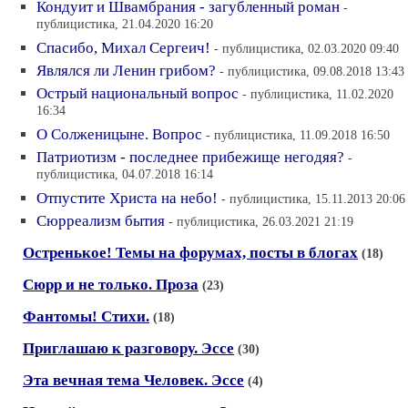
Кондуит и Швамбрания - загубленный роман
-
публицистика, 21.04.2020 16:20
Спасибо, Михал Сергеич!
- публицистика, 02.03.2020 09:40
Являлся ли Ленин грибом?
- публицистика, 09.08.2018 13:43
Острый национальный вопрос
- публицистика, 11.02.2020
16:34
О Солженицыне. Вопрос
- публицистика, 11.09.2018 16:50
Патриотизм - последнее прибежище негодяя?
-
публицистика, 04.07.2018 16:14
Отпустите Христа на небо!
- публицистика, 15.11.2013 20:06
Сюрреализм бытия
- публицистика, 26.03.2021 21:19
Остренькое! Темы на форумах, посты в блогах
(18)
Сюрр и не только. Проза
(23)
Фантомы! Стихи.
(18)
Приглашаю к разговору. Эссе
(30)
Эта вечная тема Человек. Эссе
(4)