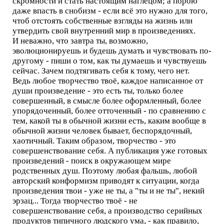
скромности и стать настоящим наглецом; а порою
даже впасть в снобизм - если всё это нужно для того,
чтоб отстоять собственные взгляды на жизнь или
утвердить свой внутренний мир в произведениях.
И неважно, что завтра ты, возможно,
эволюционируешь и будешь думать и чувствовать по-
другому - пиши о том, как ты думаешь и чувствуешь
сейчас. Зачем подтягивать себя к тому, чего нет.
Ведь любое творчество твоё, каждое написанное от
души произведение - это есть ты, только более
совершенный, в смысле более оформленный, более
упорядоченный, более отточенный - по сравнению с
тем, какой ты в обычной жизни есть, каким вообще в
обычной жизни человек бывает, беспорядочный,
хаотичный. Таким образом, творчество - это
совершенствование себя. А публикация уже готовых
произведений - поиск в окружающем мире
родственных душ. Поэтому любая фальшь, любой
авторский конформизм приводят к ситуации, когда
произведения твои - уже не ты, а "ты и не ты", некий
эрзац... Тогда творчество твоё - не
совершенствование себя, а производство серийных
продуктов типичного людского ума, - как правило,