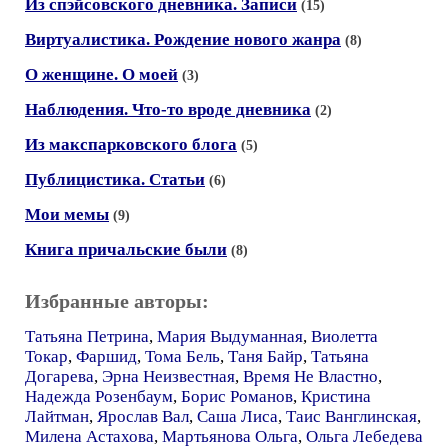
Из спэйсовского дневника. Записи
(15)
Виртуалистика. Рождение нового жанра
(8)
О женщине. О моей
(3)
Наблюдения. Что-то вроде дневника
(2)
Из макспарковского блога
(5)
Публицистика. Статьи
(6)
Мои мемы
(9)
Книга причальские были
(8)
Избранные авторы:
Татьяна Петрина
,
Мария Выдуманная
,
Виолетта
Токар
,
Фаршид
,
Тома Бель
,
Таня Байр
,
Татьяна
Догарева
,
Эрна Неизвестная
,
Время Не Властно
,
Надежда Розенбаум
,
Борис Романов
,
Кристина
Лайтман
,
Ярослав Вал
,
Саша Лиса
,
Таис Ванглинская
,
Милена Астахова
,
Мартьянова Ольга
,
Ольга Лебедева