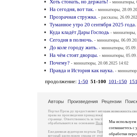
Хоть стонать, но держать!
- миниатюры, 
На сегодня, вот так.
- миниатюры, 28.09.20
Прозрачная стружка.
- рассказы, 26.09.20
Туманное утро 20 сентября 2025 года.
Куда кладёт Дары Господь
- миниатюры, 
Сегодня в полночь.
- миниатюры, 06.09.20
До коле городу жить.
- миниатюры, 05.09.
На чём стоят дворцы.
- миниатюры, 05.09.
Почему?
- миниатюры, 20.08.2025 14:02
Правда и История как наука.
- миниатюры
продолжение:
1-50
51-100
101-150
15
Авторы
Произведения
Рецензии
Поис
Портал Проза.ру предоставляет авторам возможность св
права на произведения принадлежат авторам и охраняют
странице. Ответственность за тексты произведений авто
Мы используем ф
обрабатываются на основании
Политики обработки перс
соглашаетесь с 
Ежедневная аудитория портала Проза.ру – порядка 100 
обработки перс
который расположен справа от этого текста. В каждой гр