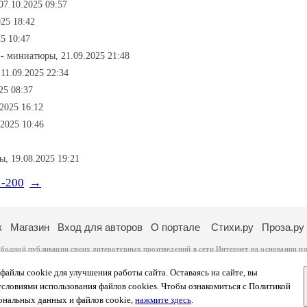
07.10.2025 09:57
25 18:42
25 10:47
- миниатюры, 21.09.2025 21:48
11.09.2025 22:34
25 08:37
2025 16:12
2025 10:46
, 19.08.2025 19:21
1-200
→
к
Магазин
Вход для авторов
О портале
Стихи.ру
Проза.ру
ободной публикации своих литературных произведений в сети Интернет на основании
по
ся
законом
. Перепечатка произведений возможна только с согласия его автора, к котором
ры несут самостоятельно на основании
правил публикации
и
законодательства Российско
айлы cookie для улучшения работы сайта. Оставаясь на сайте, вы
ональных данных
. Вы также можете посмотреть более подробную
информацию о портал
условиями использования файлов cookies. Чтобы ознакомиться с Политикой
тысяч посетителей, которые в общей сумме просматривают более полумиллиона страниц 
ональных данных и файлов cookie,
нажмите здесь
.
афе указано по две цифры: количество просмотров и количество посетителей.