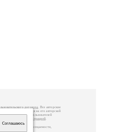
льзовательского договора
. Все авторские
у вы можете обратиться на его авторской
й Федерации
. Данные пользователей
е
и
связаться с администрацией
.
Соглашаюсь
по данным счетчика посещаемости,