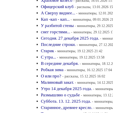
Храповое колесо
- рассказы, 16.01.2026 15
Офицерский клуб
- рассказы, 13.01.2026 15
А Сверху виднее...
- миниатюры, 12.01.202
Кап -кап - кап...
- миниатюры, 09.01.2026 2
У разбитой стены
- миниатюры, 29.12.2025
снег горстями...
- миниатюры, 29.12.2025 1
Сегодня. 27 декабря 2025 года.
- миниа
Последние строки.
- миниатюры, 27.12.202
Старик
- миниатюры, 19.12.2025 21:42
С утра...
- миниатюры, 19.12.2025 13:58
В середине декабря.
- миниатюры, 18.12.2
Робкая зима
- миниатюры, 16.12.2025 17:04
О или про?
- рассказы, 15.12.2025 16:02
Малиновый закат.
- миниатюры, 14.12.2025
Утро 14 декабря 2025 года.
- миниатюры,
Размышляю о судьбе
- миниатюры, 13.12.
Суббота. 13. 12. 2025 года.
- миниатюры,
Старинное, древнее кресло.
- миниатюры,