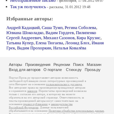
Неотправленное письмо
- философия, 17.04.2012 09:07
Так уж получилось
- рассказы, 31.01.2012 19:48
Избранные авторы:
Андрей Кадацкий
,
Саша Тумп
,
Регина Соболева
,
Юлиана Шоколадко
,
Вадим Гордеев
,
Пилипенко
Сергей Андреевич
,
Михаил Сазонов
,
Кира Крузис
,
Татьяна Купер
,
Елена Тюгаева
,
Леонид Блох
,
Иманя
Грек
,
Вадим Прохоркин
,
Наталья Ковалёва
Авторы
Произведения
Рецензии
Поиск
Магазин
Вход для авторов
О портале
Стихи.ру
Проза.ру
Портал Проза.ру предоставляет авторам возможность
свободной публикации своих литературных произведений в
сети Интернет на основании
пользовательского договора
.
Все авторские права на произведения принадлежат авторам
и охраняются
законом
. Перепечатка произведений возможна
только с согласия его автора, к которому вы можете
обратиться на его авторской странице. Ответственность за
тексты произведений авторы несут самостоятельно на
основании
правил публикации
и
законодательства
Российской Федерации
. Данные пользователей
обрабатываются на основании
Политики обработки персональных данных
.