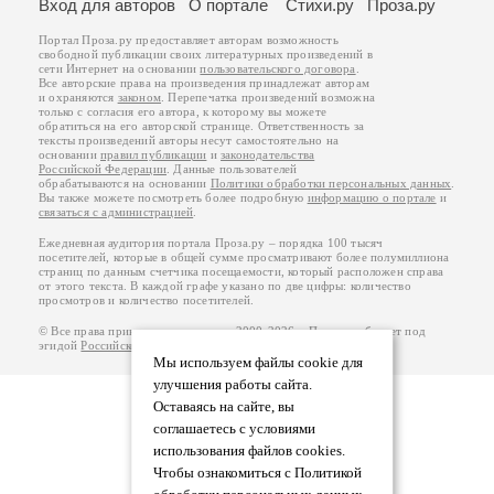
Вход для авторов
О портале
Стихи.ру
Проза.ру
Портал Проза.ру предоставляет авторам возможность
свободной публикации своих литературных произведений в
сети Интернет на основании
пользовательского договора
.
Все авторские права на произведения принадлежат авторам
и охраняются
законом
. Перепечатка произведений возможна
только с согласия его автора, к которому вы можете
обратиться на его авторской странице. Ответственность за
тексты произведений авторы несут самостоятельно на
основании
правил публикации
и
законодательства
Российской Федерации
. Данные пользователей
обрабатываются на основании
Политики обработки персональных данных
.
Вы также можете посмотреть более подробную
информацию о портале
и
связаться с администрацией
.
Ежедневная аудитория портала Проза.ру – порядка 100 тысяч
посетителей, которые в общей сумме просматривают более полумиллиона
страниц по данным счетчика посещаемости, который расположен справа
от этого текста. В каждой графе указано по две цифры: количество
просмотров и количество посетителей.
© Все права принадлежат авторам, 2000-2026. Портал работает под
эгидой
Российского союза писателей
.
18+
Мы используем файлы cookie для
улучшения работы сайта.
Оставаясь на сайте, вы
соглашаетесь с условиями
использования файлов cookies.
Чтобы ознакомиться с Политикой