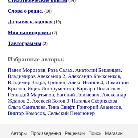
Стихотворческие опыты
(14)
Слова о родне.
(10)
Дальняя кладовая
(19)
Мои палиндромы
(2)
Тавтограммы
(2)
Избранные авторы:
Павел Морозовв
,
Роза Салах
,
Анатолий Бешенцев
,
Владимиров Александр 2
,
Александр Брыксенков
,
Владимир Задра
,
Гришин
,
Алекс Иванов 4
,
Димитрий
Крылов
,
Ящик Инструментов
,
Варвара Полянская
,
Геннадий Мартынов
,
Евгений Говсиевич
,
Александр
Жданов 2
,
Алексей Котов 3
,
Наталья Скорнякова
,
Ольга Сангалова
,
Тина Свифт
,
Григорий Аванесов
,
Виктор Комосов
,
Сельский Пенсионер
Авторы
Произведения
Рецензии
Поиск
Магазин