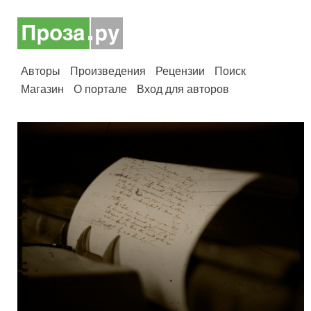
Авторы
Произведения
Рецензии
Поиск
Магазин
О портале
Вход для авторов