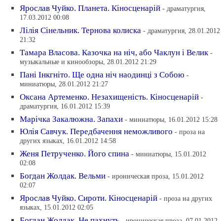
Ярослав Чуйко. Планета. Кiносценарiй
- драматургия,
17.03.2012 00:08
Лiлiя Сiнельник. Тернова колиска
- драматургия, 28.01.2012
21:32
Тамара Власова. Казочка на нiч, або Чаклун i Велик
-
музыкальные и кинообзоры, 28.01.2012 21:29
Панi Iнкгнiто. Ще одна нiч наодинцi з Собою
-
миниатюры, 28.01.2012 21:27
Оксана Артеменко. Незахищенiсть. Кiносценарiй
-
драматургия, 16.01.2012 15:39
Марiчка Закалюжна. Запахи
- миниатюры, 16.01.2012 15:28
Юлiя Савчук. Передбачення неможливого
- проза на
других языках, 16.01.2012 14:58
Женя Петрученко. Його спина
- миниатюры, 15.01.2012
02:08
Богдан Жолдак. Вельми
- ироническая проза, 15.01.2012
02:07
Ярослав Чуйко. Сироти. Кiносценарiй
- проза на других
языках, 15.01.2012 02:05
Богдан Жолдак. Не пахнуть
- ироническая проза, 07.01.2012