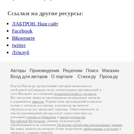
Ссылки на другие ресурсы:
ЛАБТРОН. Наш сайт
Facebook
ВКонтакте
twitter
Літклуб
Авторы
Произведения
Рецензии
Поиск
Магазин
Вход для авторов
О портале
Стихи.ру
Проза.ру
Портал Проза.ру предоставляет авторам возможность
свободной публикации своих литературных произведений в
сети Интернет на основании
пользовательского договора
.
Все авторские права на произведения принадлежат авторам
и охраняются
законом
. Перепечатка произведений возможна
только с согласия его автора, к которому вы можете
обратиться на его авторской странице. Ответственность за
тексты произведений авторы несут самостоятельно на
основании
правил публикации
и
законодательства
Российской Федерации
. Данные пользователей
обрабатываются на основании
Политики обработки персональных данных
.
Вы также можете посмотреть более подробную
информацию о портале
и
связаться с администрацией
.