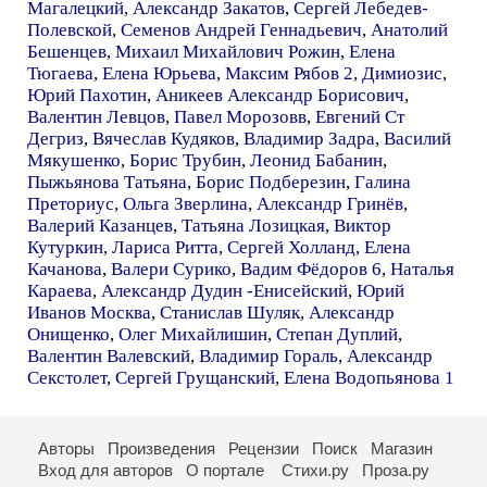
Магалецкий
,
Александр Закатов
,
Сергей Лебедев-
Полевской
,
Семенов Андрей Геннадьевич
,
Анатолий
Бешенцев
,
Михаил Михайлович Рожин
,
Елена
Тюгаева
,
Елена Юрьева
,
Максим Рябов 2
,
Димиозис
,
Юрий Пахотин
,
Аникеев Александр Борисович
,
Валентин Левцов
,
Павел Морозовв
,
Евгений Ст
Дегриз
,
Вячеслав Кудяков
,
Владимир Задра
,
Василий
Мякушенко
,
Борис Трубин
,
Леонид Бабанин
,
Пыжьянова Татьяна
,
Борис Подберезин
,
Галина
Преториус
,
Ольга Зверлина
,
Александр Гринёв
,
Валерий Казанцев
,
Татьяна Лозицкая
,
Виктор
Кутуркин
,
Лариса Ритта
,
Сергей Холланд
,
Елена
Качанова
,
Валери Сурико
,
Вадим Фёдоров 6
,
Наталья
Караева
,
Александр Дудин -Енисейский
,
Юрий
Иванов Москва
,
Станислав Шуляк
,
Александр
Онищенко
,
Олег Михайлишин
,
Степан Дуплий
,
Валентин Валевский
,
Владимир Гораль
,
Александр
Секстолет
,
Сергей Грущанский
,
Елена Водопьянова 1
Авторы
Произведения
Рецензии
Поиск
Магазин
Вход для авторов
О портале
Стихи.ру
Проза.ру