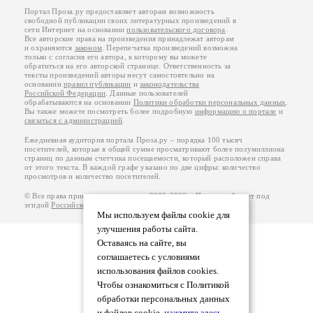
Портал Проза.ру предоставляет авторам возможность
свободной публикации своих литературных произведений в
сети Интернет на основании
пользовательского договора
.
Все авторские права на произведения принадлежат авторам
и охраняются
законом
. Перепечатка произведений возможна
только с согласия его автора, к которому вы можете
обратиться на его авторской странице. Ответственность за
тексты произведений авторы несут самостоятельно на
основании
правил публикации
и
законодательства
Российской Федерации
. Данные пользователей
обрабатываются на основании
Политики обработки персональных данных
.
Вы также можете посмотреть более подробную
информацию о портале
и
связаться с администрацией
.
Ежедневная аудитория портала Проза.ру – порядка 100 тысяч
посетителей, которые в общей сумме просматривают более полумиллиона
страниц по данным счетчика посещаемости, который расположен справа
от этого текста. В каждой графе указано по две цифры: количество
просмотров и количество посетителей.
© Все права принадлежат авторам, 2000-2026. Портал работает под
эгидой
Российского союза писателей
.
18+
Мы используем файлы cookie для
улучшения работы сайта.
Оставаясь на сайте, вы
соглашаетесь с условиями
использования файлов cookies.
Чтобы ознакомиться с Политикой
обработки персональных данных