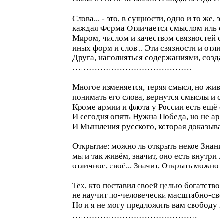
Слова... - это, в сущности, одно и то же
каждая Форма Отличается смыслом иль 
Миром, числом и качеством связностей 
иных форм и слов... Эти связности и от
Друга, наполняться содержаниями, создав
…………………………………….
Многое изменяется, теряя смысл, но жи
понимать его слова, вернутся смыслы и с
Кроме армии и флота у России есть ещё
И сегодня опять Нужна Победа, но не ар
И Мышления русского, которая доказыва
Открытие: можно ль открыть некое Знани
мы и так живём, значит, оно есть внутри
отличное, своё... Значит, Открыть мож
Тех, кто поставил своей целью богатство
не научит по-человечески масштабно-св
Но и я не могу предложить вам свободу 
………………………………………