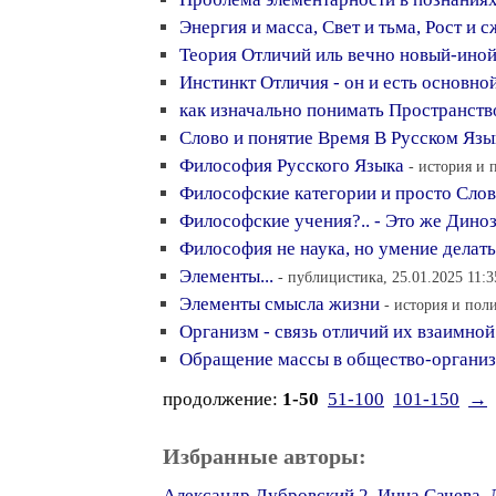
Энергия и масса, Свет и тьма, Рост и 
Теория Отличий иль вечно новый-ино
Инстинкт Отличия - он и есть основно
как изначально понимать Пространств
Слово и понятие Время В Русском Язы
Философия Русского Языка
- история и 
Философские категории и просто Слов
Философские учения?.. - Это же Дино
Философия не наука, но умение делать
Элементы...
- публицистика, 25.01.2025 11:3
Элементы смысла жизни
- история и поли
Организм - связь отличий их взаимно
Обращение массы в общество-органи
продолжение:
1-50
51-100
101-150
→
Избранные авторы:
Александр Дубровский 2
,
Инна Сачева
,