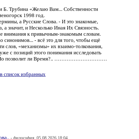
и Б. Трубина «Желаю Вам... Собственности
меногорск 1998 год.
ермины, а Русские Слова. - И это знакомые,
, а значит, и Несколько Иная Их Связность.
ше внимания к привычным-знакомым словам.
синонимов... - всё это для того, чтобы ещё
сти слов, «механизмы» их взаимо-толкования,
 уже с позиций этого понимания исследовать
. ...Но позволит ли Время?.. …………………………
в список избранных
ва..
- философия, 05.08.2026 18:04