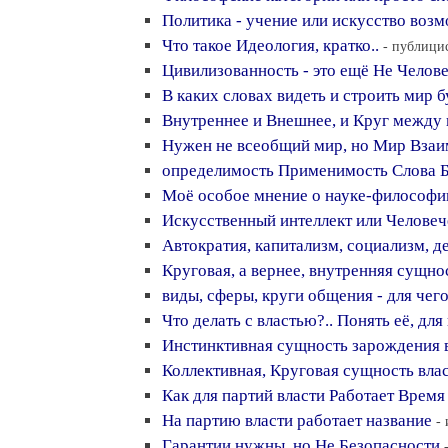
Политика - учение или искусство возм
Что такое Идеология, кратко..
- публицис
Цивилизованность - это ещё Не Челове
В каких словах видеть и строить мир 
Внутреннее и Внешнее, и Круг между
Нужен не всеобщий мир, но Мир Взаи
определимость Применимость Слова 
Моё особое мнение о науке-философи
Искусственный интеллект или Человеч
Автократия, капитализм, социализм, де
Круговая, а вернее, внутренняя сущно
виды, сферы, круги общения - для чег
Что делать с властью?.. Понять её, для
Инстинктивная сущность зарождения 
Коллективная, Круговая сущность вла
Как для партий власти Работает Время
На партию власти работает название
-
Гарантии нужны, но Не Безопасности