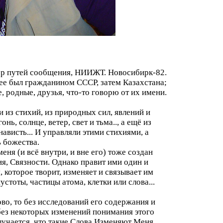
ер путей сообщения, НИИЖТ. Новосибирк-82.
ее был гражданином СССР, затем Казахстана;
е, родные, друзья, что-то говорю от их имени.
 из стихий, из природных сил, явлений и
онь, солнце, ветер, свет и тьма.., а ещё из
нависть... И управляли этими стихиями, а
 божества.
еня (и всё внутри, и вне его) тоже создан
ия, Связности. Однако правит ими один и
 которое творит, изменяет и связывает им
устоты, частицы атома, клетки или слова...
ово, то без исследований его содержания и
и без некоторых изменений понимания этого
случается, что такие Слова Изменяют Меня...