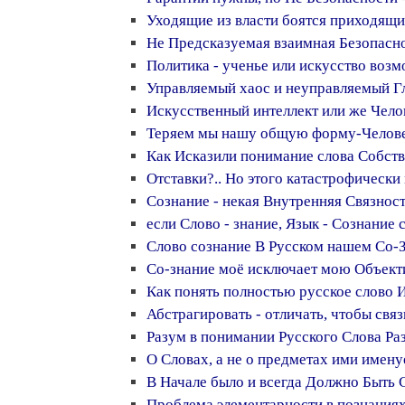
Уходящие из власти боятся приходящ
Не Предсказуемая взаимная Безопасн
Политика - ученье или искусство воз
Управляемый хаос и неуправляемый Г
Искусственный интеллект или же Чело
Теряем мы нашу общую форму-Человеч
Как Исказили понимание слова Собст
Отставки?.. Но этого катастрофически
Сознание - некая Внутренняя Связнос
если Слово - знание, Язык - Сознание 
Слово сознание В Русском нашем Со-
Со-знание моё исключает мою Объект
Как понять полностью русское слово 
Абстрагировать - отличать, чтобы свя
Разум в понимании Русского Слова Ра
О Словах, а не о предметах ими имен
В Начале было и всегда Должно Быть 
Проблема элементарности в познания