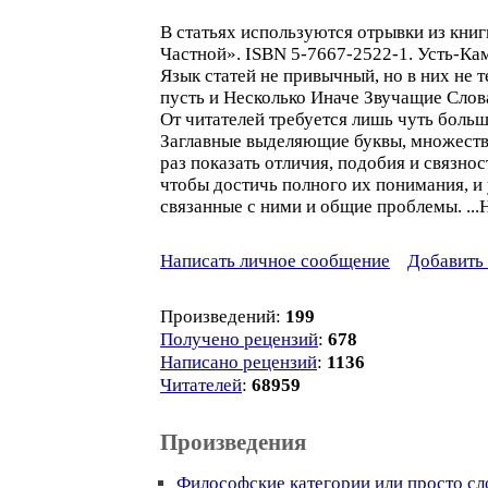
В статьях используются отрывки из книг
Частной». ISBN 5-7667-2522-1. Усть-Ка
Язык статей не привычный, но в них не т
пусть и Несколько Иначе Звучащие Слова
От читателей требуется лишь чуть боль
Заглавные выделяющие буквы, множество 
раз показать отличия, подобия и связно
чтобы достичь полного их понимания, и
связанные с ними и общие проблемы
Написать личное сообщение
Добавить 
Произведений:
199
Получено рецензий
:
678
Написано рецензий
:
1136
Читателей
:
68959
Произведения
Философские категории или просто сло