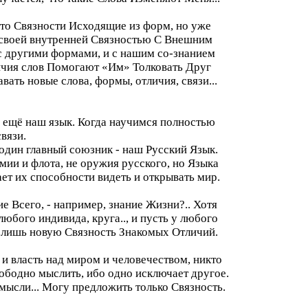
, это Связности Исходящие из форм, но уже
своей внутренней Связностью С Внешним
с другими формами, и с нашим со-знанием
личия слов Помогают «Им» Толковать Друг
ать новые слова, формы, отличия, связи...
в ещё наш язык. Когда научимся полностью
вязи.
 один главный союзник - наш Русский Язык.
мии и флота, не оружия русского, но Языка
ет их способности видеть и открывать мир.
е Всего, - например, знание Жизни?.. Хотя
 любого индивида, круга.., и пусть у любого
но лишь новую Связность Знакомых Отличий.
 и власть над миром и человечеством, никто
ободно мыслить, ибо одно исключает другое.
мысли... Могу предложить только Связность.