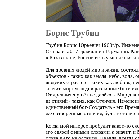
Борис Трубин
Трубин Борис Юрьевич 1960г/р. Инжен
С января 2017 гражданин Германии. Ран
в Казахстане, России есть у меня близки
Для древних людей мир и жизнь состояли
объектов - таких как земля, небо, вода, ог
людских страстей - таких как любовь, не
значит, миром людей различные боги иль
От древних я ушёл не далёко. - Мир для м
из стихий - таких, как Отличия, Изменен
единственный бог-Создатель - это Время,
же сотворённые отличия, будь то точки п
Когда мой интерес пробудит какое-то сл
его связей с иными словами, а значит, 
слова я его не оставлю. Правда, всегда 