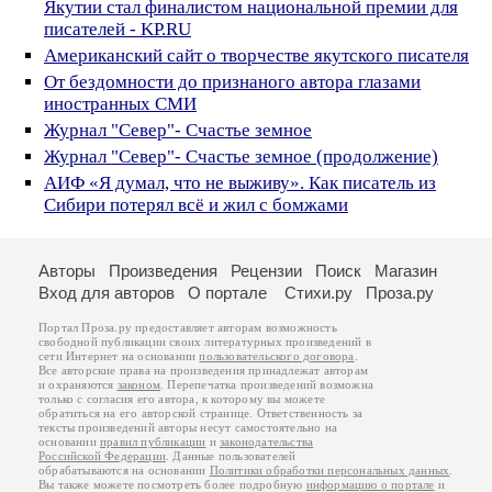
Якутии стал финалистом национальной премии для
писателей - KP.RU
Американский сайт о творчестве якутского писателя
От бездомности до признаного автора глазами
иностранных СМИ
Журнал "Север"- Счастье земное
Журнал "Север"- Счастье земное (продолжение)
АИФ «Я думал, что не выживу». Как писатель из
Сибири потерял всё и жил с бомжами
Авторы
Произведения
Рецензии
Поиск
Магазин
Вход для авторов
О портале
Стихи.ру
Проза.ру
Портал Проза.ру предоставляет авторам возможность
свободной публикации своих литературных произведений в
сети Интернет на основании
пользовательского договора
.
Все авторские права на произведения принадлежат авторам
и охраняются
законом
. Перепечатка произведений возможна
только с согласия его автора, к которому вы можете
обратиться на его авторской странице. Ответственность за
тексты произведений авторы несут самостоятельно на
основании
правил публикации
и
законодательства
Российской Федерации
. Данные пользователей
обрабатываются на основании
Политики обработки персональных данных
.
Вы также можете посмотреть более подробную
информацию о портале
и