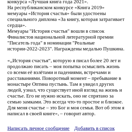
конкурса «Лучшая книга года 2021».
На республиканском конкурсе «Книга 2019»
мемуары «История счастья» были удостоены
специального диплома «За книгу, которая затрагивает
сердца».
Мемуары "История счастья" вошли в список
Финалистов национальной литературной премии
"Писатель года" в номинации "Реальные
истории-2022-2023". Награждены медалью Пушкина.
«„История счастья“, которую я писал более 20 лет и
продолжаю писать – моя попытка осмыслить жизнь
со всеми её взлётами и падениями, встречами и
расставаниями. Поворотный момент – пребывание в
монастыре Оптина пустынь. Там я увидел других
людей, узнал, что существует иной взгляд на жизнь и
счастье. Его не нужно искать, оно не спрятано за
семью замками. Это всегда что-то простое и близкое.
Для меня счастье – это Бог и моя семья. Вот об этом я
написал в своей книге», – говорит автор.
Написать личное сообщение
Добавить в список