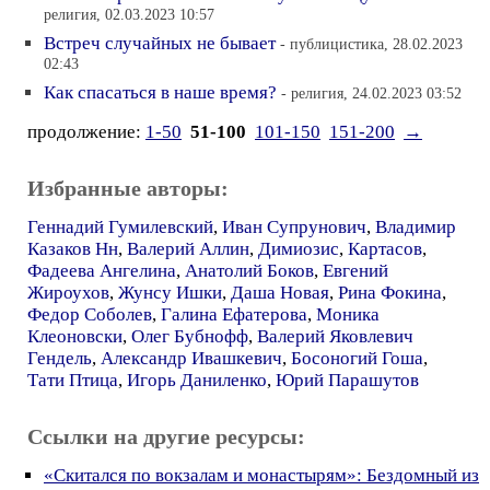
религия, 02.03.2023 10:57
Встреч случайных не бывает
- публицистика, 28.02.2023
02:43
Как спасаться в наше время?
- религия, 24.02.2023 03:52
продолжение:
1-50
51-100
101-150
151-200
→
Избранные авторы:
Геннадий Гумилевский
,
Иван Супрунович
,
Владимир
Казаков Нн
,
Валерий Аллин
,
Димиозис
,
Картасов
,
Фадеева Ангелина
,
Анатолий Боков
,
Евгений
Жироухов
,
Жунсу Ишки
,
Даша Новая
,
Рина Фокина
,
Федор Соболев
,
Галина Ефатерова
,
Моника
Клеоновски
,
Олег Бубнофф
,
Валерий Яковлевич
Гендель
,
Александр Ивашкевич
,
Босоногий Гоша
,
Тати Птица
,
Игорь Даниленко
,
Юрий Парашутов
Ссылки на другие ресурсы:
«Скитался по вокзалам и монастырям»: Бездомный из