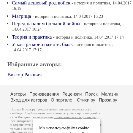
Самый дешевый род войск
- история и политика, 14.04.2017
16:19
Матрица
- история и политика, 14.04.2017 16:23
Перед началом большой войны
- история и политика,
14.04.2017 16:24
Теория и практика
- история и политика, 14.04.2017 17:14
У костра моей памяти. быль
- история и политика,
14.04.2017 17:17
Избранные авторы:
Виктор Ракович
Авторы
Произведения
Рецензии
Поиск
Магазин
Вход для авторов
О портале
Стихи.ру
Проза.ру
Портал Проза.ру предоставляет авторам возможность
свободной публикации своих литературных произведений в
сети Интернет на основании
пользовательского договора
.
Все авторские права на произведения принадлежат авторам
и охраняются
законом
. Перепечатка произведений возможна
Мы используем файлы cookie
только с согласия его автора, к которому вы можете
обратиться на его авторской странице. Ответственность за