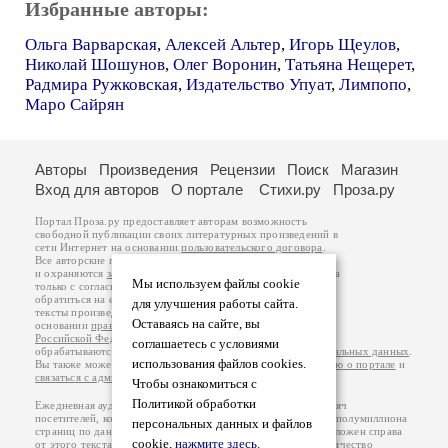
Избранные авторы:
Ольга Варварская
,
Алексей Альтер
,
Игорь Щеулов
,
Николай Шошунов
,
Олег Воронин
,
Татьяна Нещерет
,
Радмира Ружковская
,
Издательство Упуат
,
Лимпопо
,
Маро Сайрян
Авторы
Произведения
Рецензии
Поиск
Магазин
Вход для авторов
О портале
Стихи.ру
Проза.ру
Портал Проза.ру предоставляет авторам возможность
свободной публикации своих литературных произведений в
сети Интернет на основании
пользовательского договора
.
Все авторские права на произведения принадлежат авторам
и охраняются
законом
. Перепечатка произведений возможна
Мы используем файлы cookie
только с согласия его автора, к которому вы можете
обратиться на его авторской странице. Ответственность за
для улучшения работы сайта.
тексты произведений авторы несут самостоятельно на
Оставаясь на сайте, вы
основании
правил публикации
и
законодательства
Российской Федерации
. Данные пользователей
соглашаетесь с условиями
обрабатываются на основании
Политики обработки персональных данных
.
использования файлов cookies.
Вы также можете посмотреть более подробную
информацию о портале
и
связаться с администрацией
.
Чтобы ознакомиться с
Политикой обработки
Ежедневная аудитория портала Проза.ру – порядка 100 тысяч
посетителей, которые в общей сумме просматривают более полумиллиона
персональных данных и файлов
страниц по данным счетчика посещаемости, который расположен справа
cookie,
нажмите здесь
.
от этого текста. В каждой графе указано по две цифры: количество