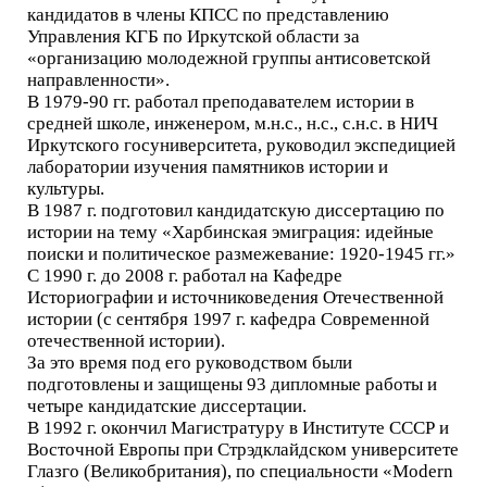
кандидатов в члены КПСС по представлению
Управления КГБ по Иркутской области за
«организацию молодежной группы антисоветской
направленности».
В 1979-90 гг. работал преподавателем истории в
средней школе, инженером, м.н.с., н.с., с.н.с. в НИЧ
Иркутского госуниверситета, руководил экспедицией
лаборатории изучения памятников истории и
культуры.
В 1987 г. подготовил кандидатскую диссертацию по
истории на тему «Харбинская эмиграция: идейные
поиски и политическое размежевание: 1920-1945 гг.»
С 1990 г. до 2008 г. работал на Кафедре
Историографии и источниковедения Отечественной
истории (с сентября 1997 г. кафедра Современной
отечественной истории).
За это время под его руководством были
подготовлены и защищены 93 дипломные работы и
четыре кандидатские диссертации.
В 1992 г. окончил Магистратуру в Институте СССР и
Восточной Европы при Стрэдклайдском университете
Глазго (Великобритания), по специальности «Modern