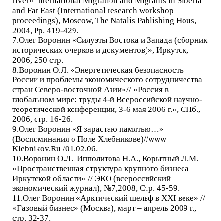
river» International Migration and Migrants in Siberia
and Far East (International research workshop
proceedings), Moscow, The Natalis Pablishing Hous,
2004, Pp. 419-429.
7.Олег Воронин «Силуэты Востока и Запада (сборник
исторических очерков и документов)», Иркутск,
2006, 250 стр.
8.Воронин О.Л. «Энергетическая безопасность
России и проблемы экономического сотрудничества
стран Северо-восточной Азии»// «Россия в
глобальном мире: труды 4-й Всероссийской научно-
теоретической конференции, 3-6 мая 2006 г.», СПб.,
2006, стр. 16-26.
9.Олег Воронин «Я зарастаю памятью…»
(Воспоминания о Поле Хлебникове)//www
Klebnikov.Ru /01.02.06.
10.Воронин О.Л., Ипполитова Н.А., Корытный Л.М.
«Пространственная структура крупного бизнеса
Иркутской области» // ЭКО (всероссийский
экономический журнал), №7,2008, Стр. 45-59.
11.Олег Воронин «Арктический шельф в ХХI веке» //
«Газовый бизнес» (Москва), март – апрель 2009 г.,
стр. 32-37.