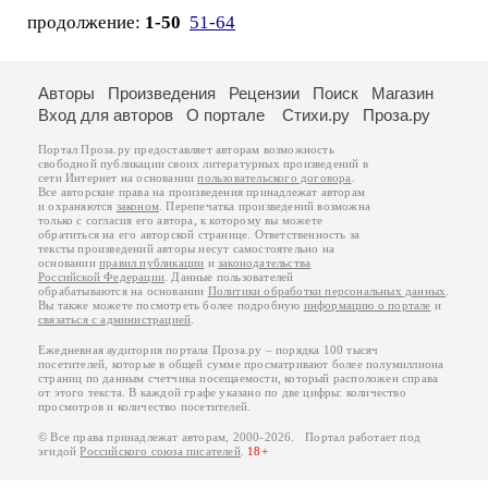
продолжение:
1-50
51-64
Авторы
Произведения
Рецензии
Поиск
Магазин
Вход для авторов
О портале
Стихи.ру
Проза.ру
Портал Проза.ру предоставляет авторам возможность
свободной публикации своих литературных произведений в
сети Интернет на основании
пользовательского договора
.
Все авторские права на произведения принадлежат авторам
и охраняются
законом
. Перепечатка произведений возможна
только с согласия его автора, к которому вы можете
обратиться на его авторской странице. Ответственность за
тексты произведений авторы несут самостоятельно на
основании
правил публикации
и
законодательства
Российской Федерации
. Данные пользователей
обрабатываются на основании
Политики обработки персональных данных
.
Вы также можете посмотреть более подробную
информацию о портале
и
связаться с администрацией
.
Ежедневная аудитория портала Проза.ру – порядка 100 тысяч
посетителей, которые в общей сумме просматривают более полумиллиона
страниц по данным счетчика посещаемости, который расположен справа
от этого текста. В каждой графе указано по две цифры: количество
просмотров и количество посетителей.
© Все права принадлежат авторам, 2000-2026. Портал работает под
эгидой
Российского союза писателей
.
18+