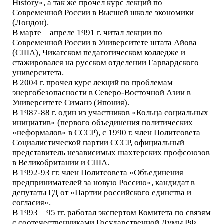
History», а так же прочел курс лекций по
Современной России в Высшей школе экономики
(Лондон).
В марте – апреле 1991 г. читал лекции по
Современной России в Университете штата Айова
(США), Чикагском педагогическом колледже и
стажировался на русском отделении Гарвардского
университета.
В 2004 г. прочел курс лекций по проблемам
энергобезопасности в Северо-Восточной Азии в
Университете Симанэ (Япония).
В 1987-88 г. один из участников «Кольца социальных
инициатив» (первого объединения политических
«неформалов» в СССР), с 1990 г. член Политсовета
Социалистической партии СССР, официальный
представитель независимых шахтерских профсоюзов
в Великобритании и США.
В 1992-93 гг. член Политсовета «Объединения
предпринимателей за новую Россию», кандидат в
депутаты ГД от «Партии российского единства и
согласия».
В 1993 – 95 гг. работал экспертом Комитета по связям
с соотечественниками Государственной Думы РФ.