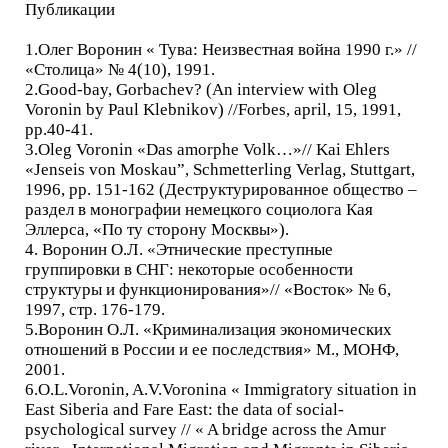
Публикации
1.Олег Воронин « Тува: Неизвестная война 1990 г.» //
«Столица» № 4(10), 1991.
2.Good-bay, Gorbachev? (An interview with Oleg
Voronin by Paul Klebnikov) //Forbes, april, 15, 1991,
pp.40-41.
3.Oleg Voronin «Das amorphe Volk…»// Kai Ehlers
«Jenseis von Moskau”, Schmetterling Verlag, Stuttgart,
1996, pp. 151-162 (Деструктурированное общество –
раздел в монографии немецкого социолога Кая
Эллерса, «По ту сторону Москвы»).
4. Воронин О.Л. «Этнические преступные
группировки в СНГ: некоторые особенности
структуры и функционирования»// «Восток» № 6,
1997, стр. 176-179.
5.Воронин О.Л. «Криминализация экономических
отношений в России и ее последствия» М., МОНФ,
2001.
6.O.L.Voronin, A.V.Voronina « Immigratory situation in
East Siberia and Fare East: the data of social-
psychological survey // « A bridge across the Amur