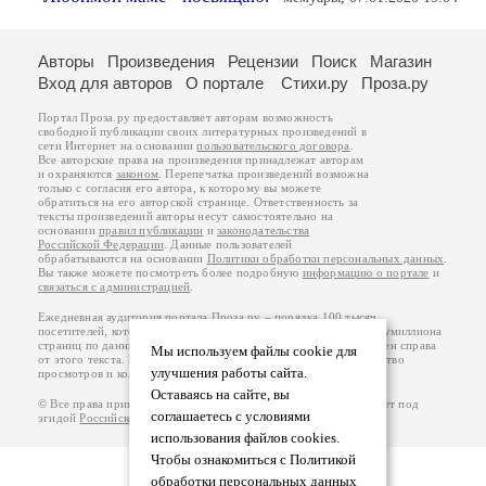
Авторы
Произведения
Рецензии
Поиск
Магазин
Вход для авторов
О портале
Стихи.ру
Проза.ру
Портал Проза.ру предоставляет авторам возможность
свободной публикации своих литературных произведений в
сети Интернет на основании
пользовательского договора
.
Все авторские права на произведения принадлежат авторам
и охраняются
законом
. Перепечатка произведений возможна
только с согласия его автора, к которому вы можете
обратиться на его авторской странице. Ответственность за
тексты произведений авторы несут самостоятельно на
основании
правил публикации
и
законодательства
Российской Федерации
. Данные пользователей
обрабатываются на основании
Политики обработки персональных данных
.
Вы также можете посмотреть более подробную
информацию о портале
и
связаться с администрацией
.
Ежедневная аудитория портала Проза.ру – порядка 100 тысяч
посетителей, которые в общей сумме просматривают более полумиллиона
страниц по данным счетчика посещаемости, который расположен справа
Мы используем файлы cookie для
от этого текста. В каждой графе указано по две цифры: количество
улучшения работы сайта.
просмотров и количество посетителей.
Оставаясь на сайте, вы
© Все права принадлежат авторам, 2000-2026. Портал работает под
соглашаетесь с условиями
эгидой
Российского союза писателей
.
18+
использования файлов cookies.
Чтобы ознакомиться с Политикой
обработки персональных данных