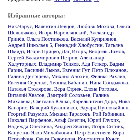
Избранные авторы:
Ник.Чарус
,
Валентин Левцов
,
Любовь Мохова
,
Ольга
Шельпякова
,
Игорь Наровлянский
,
Александр
Гринёв
,
Ольга Постникова
,
Василий Куприянов
,
Андрей Николаев 5
,
Геннадий Хлобустин
,
Татьяна
Шмидт
,
Игорь Прицко
,
Дац Игорь
,
Виорэль Ломов
,
Сергей Владимирович Петров
,
Александр
Халуторных
,
Владимир Теняев
,
Ада Геткер
,
Вадим
Гарин
,
Василий Лыков
,
Евгения Гут
,
Петр Плеханов
,
Галина Дегтярева
,
Михаил Анохин
,
Феликс Рахлин
,
Евгения Серенко
,
Леонид Бабанин
,
Нина Сондыкова
,
Наталья Столярова
,
Вера Стриж
,
Елена Роговая
,
Виталий Хватов
,
Дмитрий Соловьев
,
Галина
Михалева
,
Светлана Юшко
,
Карельштейн Дора
,
Ника
Капарис
,
Валерий Буланников
,
Эдуард Пуолокайнен
,
Георгий Разумов
,
Михаил Тарасовъ
,
Рой Рябинкин
,
Николай Парфенов
,
Альф Омегин
,
Юрий Глухих
,
Надежда Опескина
,
Андрей Звягин
,
Игорь Ситник
,
Капустин Яков Михайлович
,
Петр Евсегнеев
,
Кора
Персефона
,
Ольга Скворцова
,
Константин Кучер
,