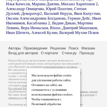
Илья Качесов
,
Марина Давтян
,
Михаил Харитонов 2
,
Александр Онищенко
,
Юрий Пахотин
,
Степан
Дуплий
,
Декоратор2
,
Василий Неруш
,
Яков Капустин
,
Оксана Александровна Богданова
,
Герман Дейс
,
Иван
Иконников
,
Касабланка 2
,
Вадим Дикан
,
Мартина
Левина
,
Вера Июньская
,
Ritase
,
Дмитрий Маштаков
,
Иван Шепета
,
Алексей Кузин
,
Валерий Мухин Псков
Авторы
Произведения
Рецензии
Поиск
Магазин
Вход для авторов
О портале
Стихи.ру
Проза.ру
Портал Проза.ру предоставляет авторам возможность
свободной публикации своих литературных произведений в
сети Интернет на основании
пользовательского договора
.
Все авторские права на произведения принадлежат авторам
и охраняются
законом
. Перепечатка произведений возможна
Мы используем файлы cookie
только с согласия его автора, к которому вы можете
обратиться на его авторской странице. Ответственность за
для улучшения работы сайта.
тексты произведений авторы несут самостоятельно на
Оставаясь на сайте, вы
основании
правил публикации
и
законодательства
Российской Федерации
. Данные пользователей
соглашаетесь с условиями
обрабатываются на основании
Политики обработки персональных данных
.
использования файлов cookies.
Вы также можете посмотреть более подробную
информацию о портале
и
связаться с администрацией
.
Чтобы ознакомиться с
Политикой обработки
Ежедневная аудитория портала Проза.ру – порядка 100 тысяч