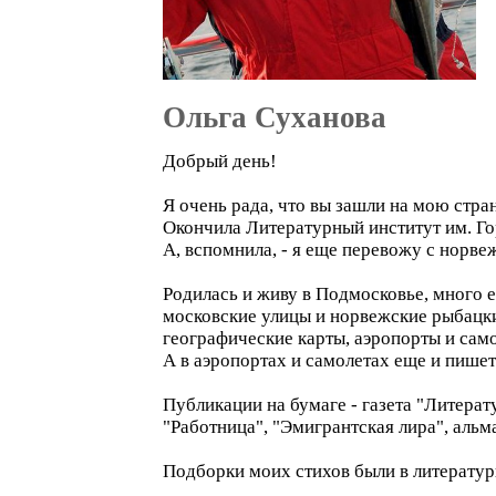
Ольга Суханова
Добрый день!
Я очень рада, что вы зашли на мою стран
Окончила Литературный институт им. Го
А, вспомнила, - я еще перевожу с норвеж
Родилась и живу в Подмосковье, много 
московские улицы и норвежские рыбацкие
географические карты, аэропорты и само
А в аэропортах и самолетах еще и пишет
Публикации на бумаге - газета "Литерат
"Работница", "Эмигрантская лира", альм
Подборки моих стихов были в литературн