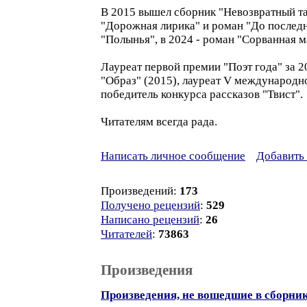
В 2015 вышел сборник "Невозвратный тар
"Дорожная лирика" и роман "До последне
"Полынья", в 2024 - роман "Сорванная м
Лауреат первой премии "Поэт года" за 2
"Образ" (2015), лауреат V международн
победитель конкурса рассказов "Твист".
Читателям всегда рада.
Написать личное сообщение
Добавить 
Произведений:
173
Получено рецензий
:
529
Написано рецензий
:
26
Читателей
:
73863
Произведения
Произведения, не вошедшие в сборни