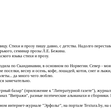
ицу. Стихи и прозу пишу давно, с детства. Надолго перестава
рького, семинар прозы Л.Е. Бежина.
ского языка стихи и прозу.
ездила по Скандинавии, в основном по Норвегии. Север - мо
 поселки, весну и осень, кофе, лошадей, котов, снег и лыжи
леты... да много чего люблю.
ся замечательно.
урный базар" (приложение к "Литературной газете"), журнал
анах "Витражи", разные поэтические альманахи и сборники.
ом интернет-журнале "Эрфольг", на портале Textura.by, на 