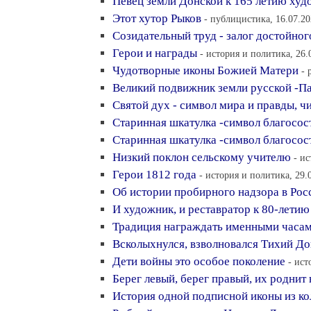
Певец земли Донской к 165 летию худ
Этот хутор Рыков
- публицистика, 16.07.20
Созидательный труд - залог достойног
Герои и награды
- история и политика, 26.
Чудотворные иконы Божией Матери
- 
Великий подвижник земли русской -П
Святой дух - символ мира и правды, 
Старинная шкатулка -символ благосос
Старинная шкатулка -символ благосос
Низкий поклон сельскому учителю
- и
Герои 1812 года
- история и политика, 29.
Об истории пробирного надзора в Рос
И художник, и реставратор к 80-летию
Традиция награждать именными часа
Всколыхнулся, взволновался Тихий До
Дети войны это особое поколение
- ист
Берег левый, берег правый, их роднит 
История одной подписной иконы из ко