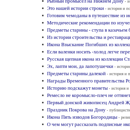
Рыбный промысел на Нижнем Дону
- 
Это нашей истории строки
- история и п
Готовим чемоданы в путешествие из и
Методические рекомендации по изуче
Предметы старины - ступа в казачьем 
Из истории строительства и реставрац
Икона Взыскание Погибших из коллек
Если валенки носить -холод легче пер
Русская щепная икона из коллекции С
Эх, лапти мои, да лапотушечки
- истори
Предметы старины далекой
- история и 
Награды Временного правительства Р
Историю подскажут монеты
- история и
Ремесло не коромысло-плеч не оттяне
Первый донской живописец Андрей Ж
Праздник Покрова на Дону
- публицисти
Икона Пять изводов Богородицы
- рели
О чем могут рассказать подписные ик