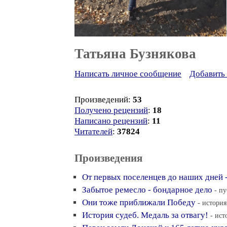
Татьяна Бузнякова
Написать личное сообщение
Добавить 
Произведений:
53
Получено рецензий
:
18
Написано рецензий
:
11
Читателей
:
37824
Произведения
От первых поселенцев до наших дней -
Забытое ремесло - бондарное дело
- п
Они тоже приближали Победу
- история
История судеб. Медаль за отвагу!
- ист