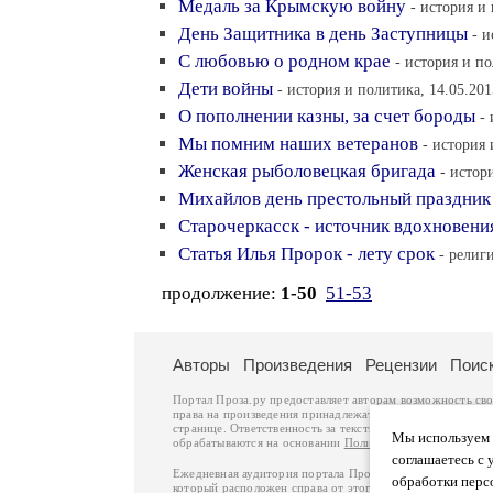
Медаль за Крымскую войну
- история и 
День Защитника в день Заступницы
- и
С любовью о родном крае
- история и по
Дети войны
- история и политика, 14.05.201
О пополнении казны, за счет бороды
-
Мы помним наших ветеранов
- история 
Женская рыболовецкая бригада
- истор
Михайлов день престольный праздник 
Старочеркасск - источник вдохновени
Статья Илья Пророк - лету срок
- религи
продолжение:
1-50
51-53
Авторы
Произведения
Рецензии
Поис
Портал Проза.ру предоставляет авторам возможность св
права на произведения принадлежат авторам и охраняют
странице. Ответственность за тексты произведений авто
Мы используем ф
обрабатываются на основании
Политики обработки перс
соглашаетесь с 
Ежедневная аудитория портала Проза.ру – порядка 100 
обработки перс
который расположен справа от этого текста. В каждой гр