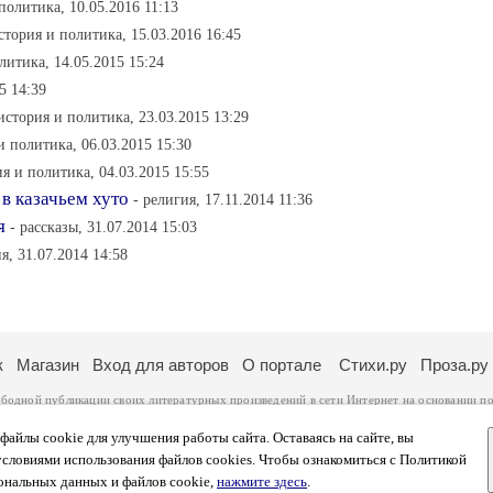
политика, 10.05.2016 11:13
стория и политика, 15.03.2016 16:45
литика, 14.05.2015 15:24
5 14:39
 история и политика, 23.03.2015 13:29
и политика, 06.03.2015 15:30
ия и политика, 04.03.2015 15:55
в казачьем хуто
- религия, 17.11.2014 11:36
я
- рассказы, 31.07.2014 15:03
я, 31.07.2014 14:58
к
Магазин
Вход для авторов
О портале
Стихи.ру
Проза.ру
ободной публикации своих литературных произведений в сети Интернет на основании
по
ся
законом
. Перепечатка произведений возможна только с согласия его автора, к котором
ры несут самостоятельно на основании
правил публикации
и
законодательства Российско
айлы cookie для улучшения работы сайта. Оставаясь на сайте, вы
ональных данных
. Вы также можете посмотреть более подробную
информацию о портал
условиями использования файлов cookies. Чтобы ознакомиться с Политикой
тысяч посетителей, которые в общей сумме просматривают более полумиллиона страниц 
ональных данных и файлов cookie,
нажмите здесь
.
афе указано по две цифры: количество просмотров и количество посетителей.