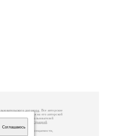
льзовательского договора
. Все авторские
у вы можете обратиться на его авторской
й Федерации
. Данные пользователей
е
и
связаться с администрацией
.
Соглашаюсь
по данным счетчика посещаемости,