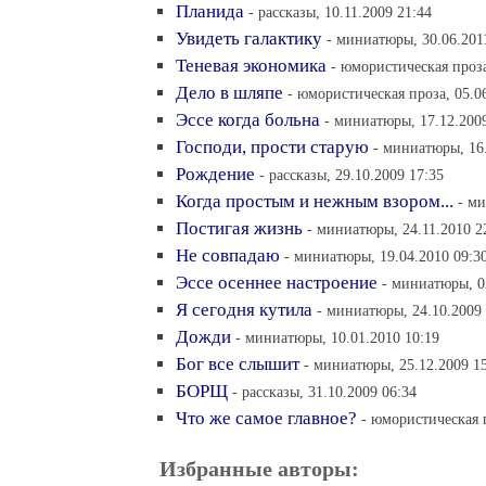
Планида
- рассказы, 10.11.2009 21:44
Увидеть галактику
- миниатюры, 30.06.201
Теневая экономика
- юмористическая проза
Дело в шляпе
- юмористическая проза, 05.0
Эссе когда больна
- миниатюры, 17.12.200
Господи, прости старую
- миниатюры, 16.
Рождение
- рассказы, 29.10.2009 17:35
Когда простым и нежным взором...
- ми
Постигая жизнь
- миниатюры, 24.11.2010 2
Не совпадаю
- миниатюры, 19.04.2010 09:3
Эссе осеннее настроение
- миниатюры, 0
Я сегодня кутила
- миниатюры, 24.10.2009 
Дожди
- миниатюры, 10.01.2010 10:19
Бог все слышит
- миниатюры, 25.12.2009 1
БОРЩ
- рассказы, 31.10.2009 06:34
Что же самое главное?
- юмористическая п
Избранные авторы: