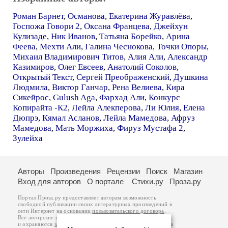
Роман Барнет
,
Османова
,
Екатерина Журавлёва
,
Госпожа Говори 2
,
Оксана Францева
,
Джейхун
Кулизаде
,
Ник Иванов
,
Татьяна Борейко
,
Арина
Феева
,
Мехти Али
,
Галина Чеснокова
,
Точки Опоры
,
Михаил Владимирович Титов
,
Алия Али
,
Александр
Казимиров
,
Олег Евсеев
,
Анатолий Соколов
,
Открытый Текст
,
Сергей Преображенский
,
Душкина
Людмила
,
Виктор Ганчар
,
Рена Велиева
,
Кира
Сикейрос
,
Gulush Aga
,
Фархад Али
,
Конкурс
Копирайта -К2
,
Лейла Алекперова
,
Ли Юлия
,
Елена
Дюпрэ
,
Кямал Асланов
,
Лейла Мамедова
,
Афруз
Мамедова
,
Мать Моржиха
,
Фируз Мустафа 2
,
Зулейха
Авторы
Произведения
Рецензии
Поиск
Магазин
Вход для авторов
О портале
Стихи.ру
Проза.ру
Портал Проза.ру предоставляет авторам возможность
свободной публикации своих литературных произведений в
сети Интернет на основании
пользовательского договора
.
Все авторские права на произведения принадлежат авторам
и охраняются
законом
. Перепечатка произведений возможна