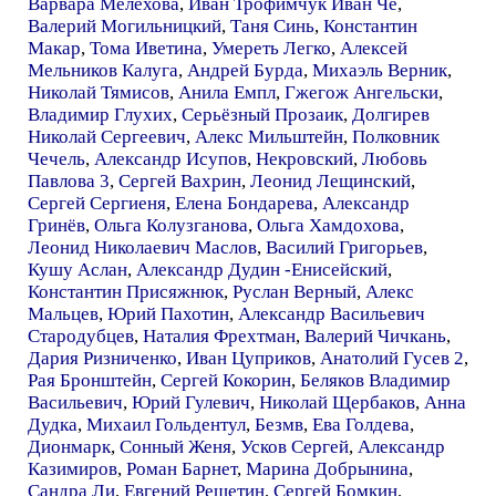
Варвара Мелехова
,
Иван Трофимчук Иван Чё
,
Валерий Могильницкий
,
Таня Синь
,
Константин
Макар
,
Тома Иветина
,
Умереть Легко
,
Алексей
Мельников Калуга
,
Андрей Бурда
,
Михаэль Верник
,
Николай Тямисов
,
Анила Емпл
,
Гжегож Ангельски
,
Владимир Глухих
,
Серьёзный Прозаик
,
Долгирев
Николай Сергеевич
,
Алекс Мильштейн
,
Полковник
Чечель
,
Александр Исупов
,
Некровский
,
Любовь
Павлова 3
,
Сергей Вахрин
,
Леонид Лещинский
,
Сергей Сергиеня
,
Елена Бондарева
,
Александр
Гринёв
,
Ольга Колузганова
,
Ольга Хамдохова
,
Леонид Николаевич Маслов
,
Василий Григорьев
,
Кушу Аслан
,
Александр Дудин -Енисейский
,
Константин Присяжнюк
,
Руслан Верный
,
Алекс
Мальцев
,
Юрий Пахотин
,
Александр Васильевич
Стародубцев
,
Наталия Фрехтман
,
Валерий Чичкань
,
Дария Ризниченко
,
Иван Цуприков
,
Анатолий Гусев 2
,
Рая Бронштейн
,
Сергей Кокорин
,
Беляков Владимир
Васильевич
,
Юрий Гулевич
,
Николай Щербаков
,
Анна
Дудка
,
Михаил Гольдентул
,
Безмв
,
Ева Голдева
,
Дионмарк
,
Сонный Женя
,
Усков Сергей
,
Александр
Казимиров
,
Роман Барнет
,
Марина Добрынина
,
Сандра Ли
,
Евгений Решетин
,
Сергей Бомкин
,