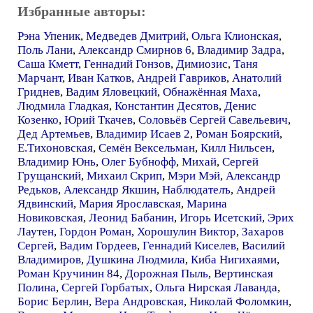
Избранные авторы:
Рэна Упеник
,
Медведев Дмитрий
,
Ольга Клионская
,
Поль Лани
,
Александр Смирнов 6
,
Владимир Задра
,
Саша Кметт
,
Геннадий Гонзов
,
Димиозис
,
Таня
Марчант
,
Иван Катков
,
Андрей Гавриков
,
Анатолий
Гриднев
,
Вадим Яловецкий
,
Обнажённая Маха
,
Людмила Гладкая
,
Константин Десятов
,
Денис
Козенко
,
Юрий Ткачев
,
Соловьёв Сергей Савельевич
,
Дед Артемьев
,
Владимир Исаев 2
,
Роман Боярский
,
E.Тихоновская
,
Семён Вексельман
,
Килл Нильсен
,
Владимир Юнь
,
Олег Бубнофф
,
Михай
,
Сергей
Грущанский
,
Михаил Скрип
,
Мэри Мэй
,
Александр
Редьков
,
Александр Якшин
,
Наблюдателъ
,
Андрей
Ядвинский
,
Мария Ярославская
,
Марина
Новиковская
,
Леонид Бабанин
,
Игорь Исетский
,
Эрих
Лаутен
,
Гордон Роман
,
Хорошулин Виктор
,
Захаров
Сергей
,
Вадим Гордеев
,
Геннадий Киселев
,
Василий
Владимиров
,
Душкина Людмила
,
Киба Нигихаями
,
Роман Кручинин 84
,
Дорожная Пыль
,
Вертинская
Полина
,
Сергей Горбатых
,
Ольга Нирская Лаванда
,
Борис Берлин
,
Вера Андровская
,
Николай Фоломкин
,