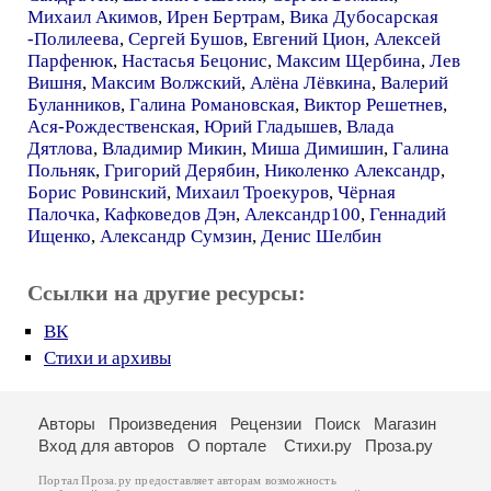
Михаил Акимов
,
Ирен Бертрам
,
Вика Дубосарская
-Полилеева
,
Сергей Бушов
,
Евгений Цион
,
Алексей
Парфенюк
,
Настасья Бецонис
,
Максим Щербина
,
Лев
Вишня
,
Максим Волжский
,
Алёна Лёвкина
,
Валерий
Буланников
,
Галина Романовская
,
Виктор Решетнев
,
Ася-Рождественская
,
Юрий Гладышев
,
Влада
Дятлова
,
Владимир Микин
,
Миша Димишин
,
Галина
Польняк
,
Григорий Дерябин
,
Николенко Александр
,
Борис Ровинский
,
Михаил Троекуров
,
Чёрная
Палочка
,
Кафковедов Дэн
,
Александр100
,
Геннадий
Ищенко
,
Александр Сумзин
,
Денис Шелбин
Ссылки на другие ресурсы:
ВК
Стихи и архивы
Авторы
Произведения
Рецензии
Поиск
Магазин
Вход для авторов
О портале
Стихи.ру
Проза.ру
Портал Проза.ру предоставляет авторам возможность