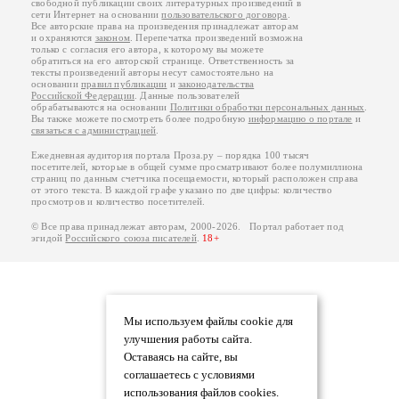
свободной публикации своих литературных произведений в
сети Интернет на основании
пользовательского договора
.
Все авторские права на произведения принадлежат авторам
и охраняются
законом
. Перепечатка произведений возможна
только с согласия его автора, к которому вы можете
обратиться на его авторской странице. Ответственность за
тексты произведений авторы несут самостоятельно на
основании
правил публикации
и
законодательства
Российской Федерации
. Данные пользователей
обрабатываются на основании
Политики обработки персональных данных
.
Вы также можете посмотреть более подробную
информацию о портале
и
связаться с администрацией
.
Ежедневная аудитория портала Проза.ру – порядка 100 тысяч
посетителей, которые в общей сумме просматривают более полумиллиона
страниц по данным счетчика посещаемости, который расположен справа
от этого текста. В каждой графе указано по две цифры: количество
просмотров и количество посетителей.
© Все права принадлежат авторам, 2000-2026. Портал работает под
эгидой
Российского союза писателей
.
18+
Мы используем файлы cookie для
улучшения работы сайта.
Оставаясь на сайте, вы
соглашаетесь с условиями
использования файлов cookies.