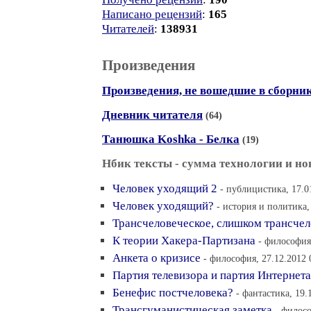
Написано рецензий
:
165
Читателей
:
138931
Произведения
Произведения, не вошедшие в сборни
Дневник читателя
(64)
Танюшка Koshka - Белка
(19)
Нбик тексты - сумма технологии и н
Человек уходящий 2
- публицистика, 17.0
Человек уходящий?
- история и политика,
Трансчеловеческое, слишком трансчел
К теории Хакера-Партизана
- философия
Анкета о кризисе
- философия, 27.12.2012 
Партия телевизора и партия Интернета
Бенефис постчеловека?
- фантастика, 19.
Трансгуманистическая заметка
- филосо