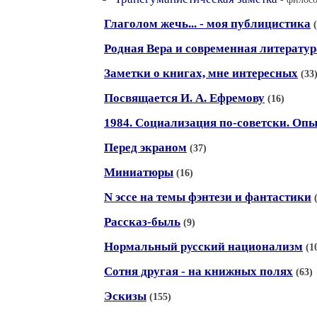
Глаголом жечь... - моя публицистика
Родная Вера и современная литератур
Заметки о книгах, мне интересных
(33
Посвящается И. А. Ефремову
(16)
1984. Социализация по-советски. Оп
Перед экраном
(37)
Миниатюры
(16)
N эссе на темы фэнтези и фантастики
Рассказ-быль
(9)
Нормальный русский национализм
(1
Сотня другая - на книжных полях
(63)
Эскизы
(155)