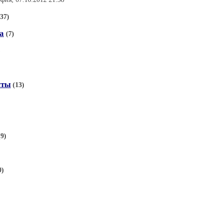
(37)
а
(7)
)
ыты
(13)
(9)
0)