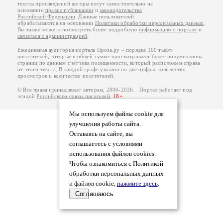
тексты произведений авторы несут самостоятельно на
основании
правил публикации
и
законодательства
Российской Федерации
. Данные пользователей
обрабатываются на основании
Политики обработки персональных данных
.
Вы также можете посмотреть более подробную
информацию о портале
и
связаться с администрацией
.
Ежедневная аудитория портала Проза.ру – порядка 100 тысяч
посетителей, которые в общей сумме просматривают более полумиллиона
страниц по данным счетчика посещаемости, который расположен справа
от этого текста. В каждой графе указано по две цифры: количество
просмотров и количество посетителей.
© Все права принадлежат авторам, 2000-2026. Портал работает под
эгидой
Российского союза писателей
.
18+
Мы используем файлы cookie для
улучшения работы сайта.
Оставаясь на сайте, вы
соглашаетесь с условиями
использования файлов cookies.
Чтобы ознакомиться с Политикой
обработки персональных данных
и файлов cookie,
нажмите здесь
.
Соглашаюсь