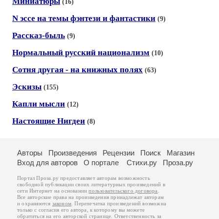
Миниатюры
(16)
N эссе на темы фэнтези и фантастики
(9)
Рассказ-быль
(9)
Нормальный русский национализм
(10)
Сотня другая - на книжных полях
(63)
Эскизы
(155)
Капли мысли
(12)
Настоящие Нигдеи
(8)
Авторы
Произведения
Рецензии
Поиск
Магазин
Вход для авторов
О портале
Стихи.ру
Проза.ру
Портал Проза.ру предоставляет авторам возможность
свободной публикации своих литературных произведений в
сети Интернет на основании
пользовательского договора
.
Все авторские права на произведения принадлежат авторам
и охраняются
законом
. Перепечатка произведений возможна
только с согласия его автора, к которому вы можете
обратиться на его авторской странице. Ответственность за