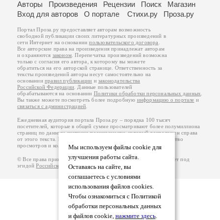
Авторы
Произведения
Рецензии
Поиск
Магазин
Вход для авторов
О портале
Стихи.ру
Проза.ру
Портал Проза.ру предоставляет авторам возможность
свободной публикации своих литературных произведений в
сети Интернет на основании
пользовательского договора
.
Все авторские права на произведения принадлежат авторам
и охраняются
законом
. Перепечатка произведений возможна
только с согласия его автора, к которому вы можете
обратиться на его авторской странице. Ответственность за
тексты произведений авторы несут самостоятельно на
основании
правил публикации
и
законодательства
Российской Федерации
. Данные пользователей
обрабатываются на основании
Политики обработки персональных данных
.
Вы также можете посмотреть более подробную
информацию о портале
и
связаться с администрацией
.
Ежедневная аудитория портала Проза.ру – порядка 100 тысяч
посетителей, которые в общей сумме просматривают более полумиллиона
страниц по данным счетчика посещаемости, который расположен справа
от этого текста. В каждой графе указано по две цифры: количество
просмотров и количество посетителей.
Мы используем файлы cookie для
улучшения работы сайта.
© Все права принадлежат авторам, 2000-2026. Портал работает под
эгидой
Российского союза писателей
.
18+
Оставаясь на сайте, вы
соглашаетесь с условиями
использования файлов cookies.
Чтобы ознакомиться с Политикой
обработки персональных данных
и файлов cookie,
нажмите здесь
.